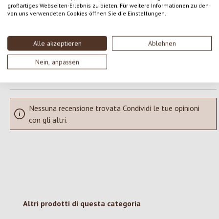
großartiges Webseiten-Erlebnis zu bieten. Für weitere Informationen zu den
von uns verwendeten Cookies öffnen Sie die Einstellungen.
Condividi le tue esperienze con il prodotto con altri clienti.
SCRIVERE UNA RECENSIONE
Alle akzeptieren
Ablehnen
Nein, anpassen
Visualizza le valutazioni solo nella lingua corrente.
Nessuna recensione trovata Condividi le tue opinioni
con gli altri.
Salta la galleria dei prodotti
Altri prodotti di questa categoria