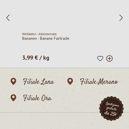
Weltladen - Altromercato
Bananen - Banane Fairtrade
3,99 € / kg
Prezzo normale:
Filiale Lana
Filiale Merano
Filiale Ora