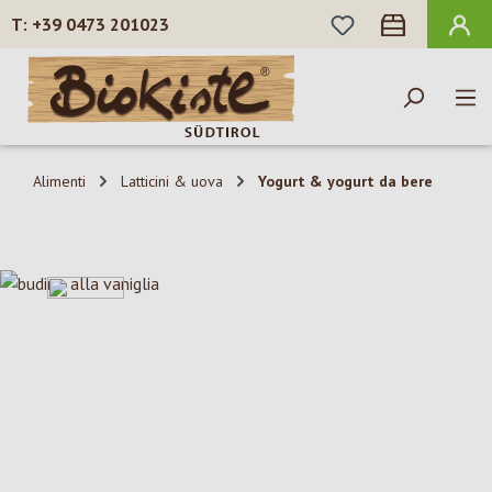
HAI 0 ARTICOLI N
+39 0473 201023
Passa al contenuto principale
Alimenti
Latticini & uova
Yogurt & yogurt da bere
Salta la galleria di immagini