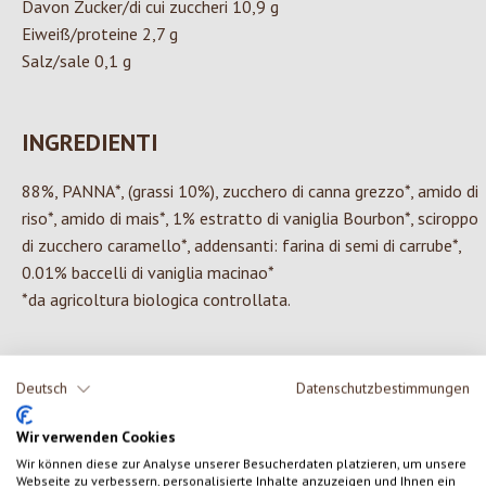
Davon Zucker/di cui zuccheri 10,9 g
Eiweiß/proteine 2,7 g
Salz/sale 0,1 g
INGREDIENTI
88%, PANNA*, (grassi 10%), zucchero di canna grezzo*, amido di
riso*, amido di mais*, 1% estratto di vaniglia Bourbon*, sciroppo
di zucchero caramello*, addensanti: farina di semi di carrube*,
0.01% baccelli di vaniglia macinao*
*da agricoltura biologica controllata.
Deutsch
Datenschutzbestimmungen
0 di 0 valutazioni
Wir verwenden Cookies
Wir können diese zur Analyse unserer Besucherdaten platzieren, um unsere
Formula una valutazione!
Valutazione media di 0 su 5 stelle
Webseite zu verbessern, personalisierte Inhalte anzuzeigen und Ihnen ein