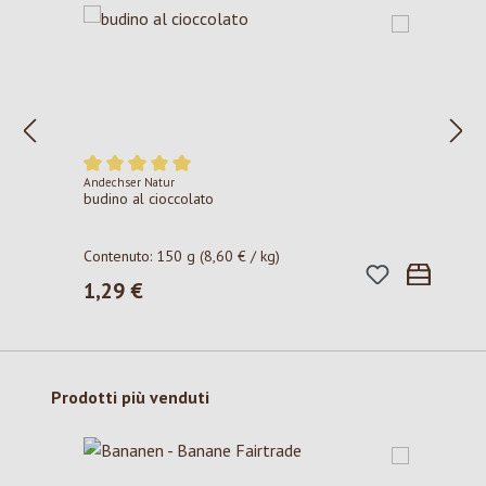
Andechser Natur
Valutazione media di 5 su 5 stelle
budino al cioccolato
Contenuto:
150 g
(8,60 € / kg)
1,29 €
Prezzo normale:
Salta la galleria dei prodotti
Prodotti più venduti