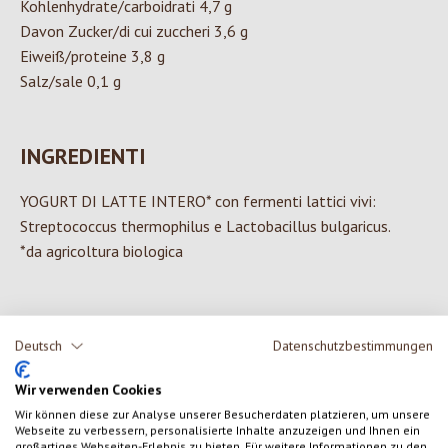
Kohlenhydrate/carboidrati 4,7 g
Davon Zucker/di cui zuccheri 3,6 g
Eiweiß/proteine 3,8 g
Salz/sale 0,1 g
INGREDIENTI
YOGURT DI LATTE INTERO* con fermenti lattici vivi:
Streptococcus thermophilus e Lactobacillus bulgaricus.
*da agricoltura biologica
Deutsch
Datenschutzbestimmungen
0 di 0 valutazioni
Wir verwenden Cookies
Formula una valutazione!
Valutazione media di 0 su 5 stelle
Wir können diese zur Analyse unserer Besucherdaten platzieren, um unsere
Webseite zu verbessern, personalisierte Inhalte anzuzeigen und Ihnen ein
großartiges Webseiten-Erlebnis zu bieten. Für weitere Informationen zu den