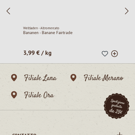
Weltladen - Altromercato
Bananen - Banane Fairtrade
3,99 € / kg
Prezzo normale:
Filiale Lana
Filiale Merano
Filiale Ora