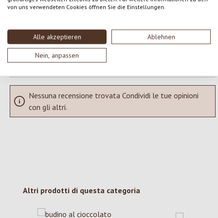
Condividi le tue esperienze con il prodotto con altri clienti.
von uns verwendeten Cookies öffnen Sie die Einstellungen.
SCRIVERE UNA RECENSIONE
Alle akzeptieren
Ablehnen
Visualizza le valutazioni solo nella lingua corrente.
Nein, anpassen
Nessuna recensione trovata Condividi le tue opinioni
con gli altri.
Salta la galleria dei prodotti
Altri prodotti di questa categoria