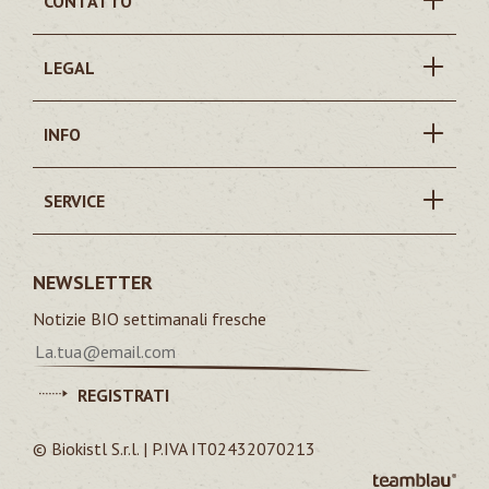
CONTATTO
LEGAL
INFO
SERVICE
NEWSLETTER
Notizie BIO settimanali fresche
REGISTRATI
© Biokistl S.r.l. | P.IVA IT02432070213