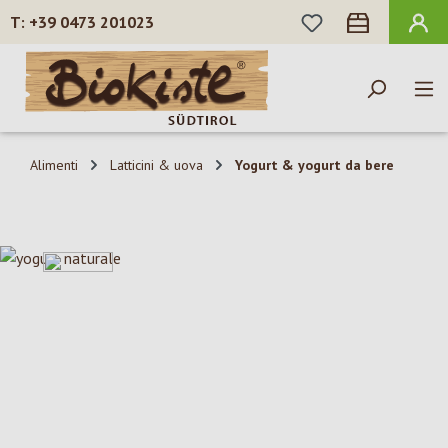
HAI 0 ARTICOLI N
+39 0473 201023
Passa al contenuto principale
Alimenti
Latticini & uova
Yogurt & yogurt da bere
Salta la galleria di immagini