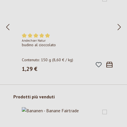
Andechser Natur
Valutazione media di 5 su 5 stelle
budino al cioccolato
Contenuto:
150 g
(8,60 € / kg)
1,29 €
Prezzo normale:
Salta la galleria dei prodotti
Prodotti più venduti