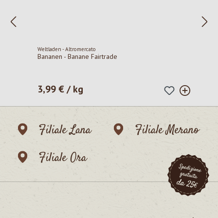
Weltladen - Altromercato
Bananen - Banane Fairtrade
3,99 € / kg
Prezzo normale:
Filiale Lana
Filiale Merano
Filiale Ora