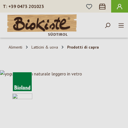
HAI 0 ARTICOLI N
+39 0473 201023
Passa al contenuto principale
Alimenti
Latticini & uova
Prodotti di capra
Salta la galleria di immagini