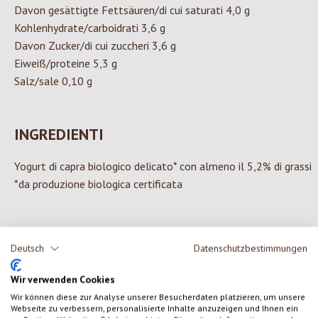
Davon gesättigte Fettsäuren/di cui saturati 4,0 g
Kohlenhydrate/carboidrati 3,6 g
Davon Zucker/di cui zuccheri 3,6 g
Eiweiß/proteine 5,3 g
Salz/sale 0,10 g
INGREDIENTI
Yogurt di capra biologico delicato* con almeno il 5,2% di grassi
*da produzione biologica certificata
Deutsch
Datenschutzbestimmungen
0 di 0 valutazioni
Wir verwenden Cookies
Formula una valutazione!
Valutazione media di 0 su 5 stelle
Wir können diese zur Analyse unserer Besucherdaten platzieren, um unsere
Webseite zu verbessern, personalisierte Inhalte anzuzeigen und Ihnen ein