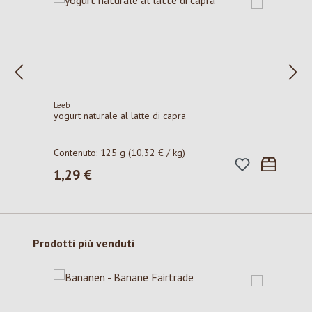
Leeb
yogurt naturale al latte di capra
Contenuto:
125 g
(10,32 € / kg)
1,29 €
Prezzo normale:
Salta la galleria dei prodotti
Prodotti più venduti