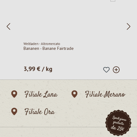
Weltladen - Altromercato
Bananen - Banane Fairtrade
3,99 € / kg
Prezzo normale:
Filiale Lana
Filiale Merano
Filiale Ora