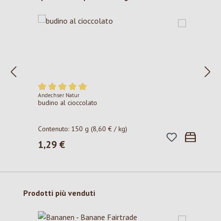
Andechser Natur
Valutazione media di 5 su 5 stelle
budino al cioccolato
Contenuto:
150 g
(8,60 € / kg)
1,29 €
Prezzo normale:
Salta la galleria dei prodotti
Prodotti più venduti