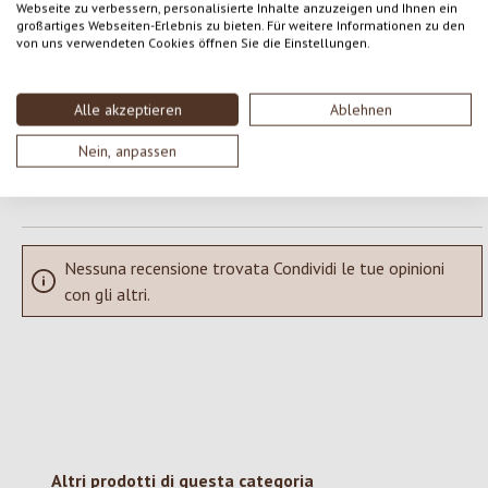
Webseite zu verbessern, personalisierte Inhalte anzuzeigen und Ihnen ein
Formula una valutazione!
Valutazione media di 0 su 5 stelle
großartiges Webseiten-Erlebnis zu bieten. Für weitere Informationen zu den
von uns verwendeten Cookies öffnen Sie die Einstellungen.
Condividi le tue esperienze con il prodotto con altri clienti.
Alle akzeptieren
Ablehnen
SCRIVERE UNA RECENSIONE
Nein, anpassen
Visualizza le valutazioni solo nella lingua corrente.
Nessuna recensione trovata Condividi le tue opinioni
con gli altri.
Salta la galleria dei prodotti
Altri prodotti di questa categoria