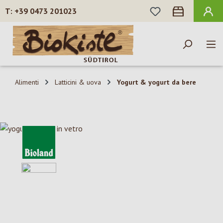
HAI 0 ARTICOLI N
+39 0473 201023
Passa al contenuto principale
Alimenti
Latticini & uova
Yogurt & yogurt da bere
Salta la galleria di immagini