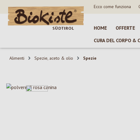
Ecco come funziona
sa al contenuto principale
Salta alla ricerca
Passa alla navigazione principale
HOME
OFFERTE
CURA DEL CORPO & 
Alimenti
Spezie, aceto & olio
Spezie
Salta la galleria di immagini