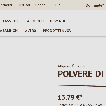
Contadini
Su di noi
Negozi
IT
Domande?
CASSETTE
ALIMENTI
BEVANDE
CASALINGHI
ALTRO
PRODOTTI NUOVI
Allgäuer Ölmühle
POLVERE DI
13,79 €*
Contenuto:
500 g
(27,58 € / kg)