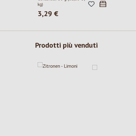
kg)
3,29 €
Prezzo normale:
Prodotti più venduti