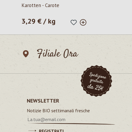
Valutazione media di 5 su 5 stelle
Karotten - Carote
3,29 € / kg
Prezzo normale:
Filiale Ora
NEWSLETTER
Notizie BIO settimanali fresche
REGISTRATI