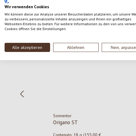
Wir verwenden Cookies
Wir können diese zur Analyse unserer Besucherdaten platzieren, um unsere W
zu verbessern, personalisierte Inhalte anzuzeigen und Ihnen ein großartiges
Webseiten-Erlebnis zu bieten. Für weitere Informationen zu den von uns verwe
Cookies öffnen Sie die Einstellungen.
Salta la galleria dei prodotti
Alle akzeptieren
Ablehnen
Nein, anpass
Sonnentor
Origano ST
Contenuto:
18 g
(155,00 €