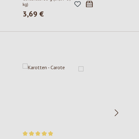
kg)
3,69 €
Prezzo normale: