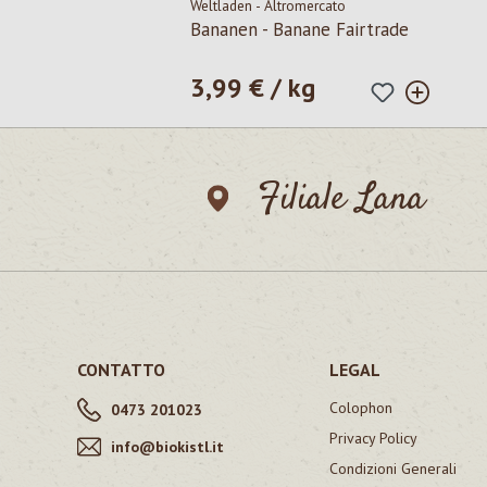
Weltladen - Altromercato
Bananen - Banane Fairtrade
3,99 € / kg
Prezzo normale:
Filiale Lana
CONTATTO
LEGAL
Colophon
0473 201023
Privacy Policy
info@biokistl.it
Condizioni Generali