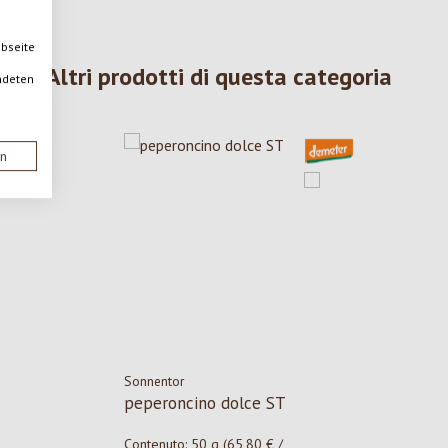
ebseite
Altri prodotti di questa categoria
ndeten
en
Sonnentor
peperoncino dolce ST
Contenuto:
50 g
(65,80 € /