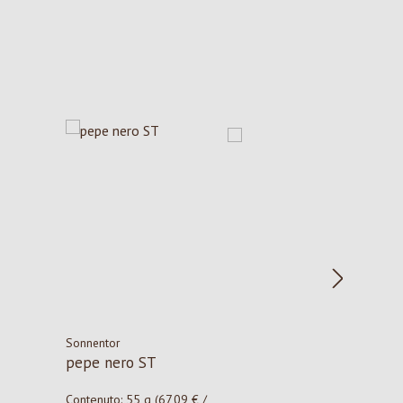
Sonnentor
pepe nero ST
Contenuto:
55 g
(67,09 € /