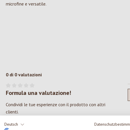
microfine e versatile.
0 di 0 valutazioni
Formula una valutazione!
Valutazione media di 0 su 5 stelle
Condividi le tue esperienze con il prodotto con altri
clienti.
Deutsch
Datenschutzbestim
SCRIVERE UNA RECENSIONE