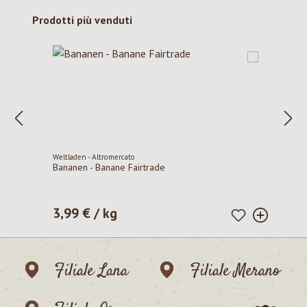
Salta la galleria dei prodotti
Prodotti più venduti
Weltladen - Altromercato
Bananen - Banane Fairtrade
3,99 € / kg
Prezzo normale:
Filiale Lana
Filiale Merano