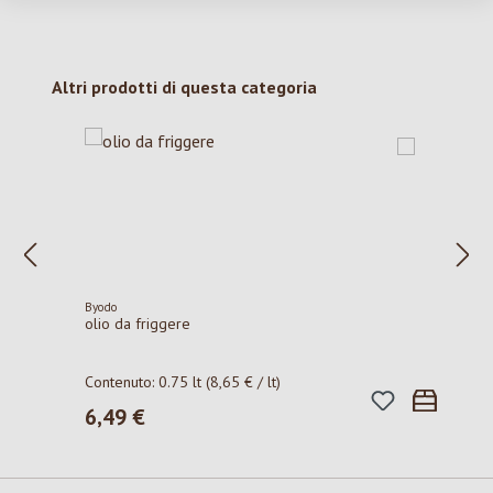
Salta la galleria dei prodotti
Altri prodotti di questa categoria
Byodo
olio da friggere
Contenuto:
0.75 lt
(8,65 € / lt)
6,49 €
Prezzo normale: