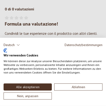
0 di 0 valutazioni
Formula una valutazione!
Valutazione media di 0 su 5 stelle
Condividi le tue esperienze con il prodotto con altri clienti.
Deutsch
Datenschutzbestimmungen
SCRIVERE UNA RECENSIONE
Wir verwenden Cookies
Visualizza le valutazioni solo nella lingua corrente.
Wir können diese zur Analyse unserer Besucherdaten platzieren, um unsere
Webseite zu verbessern, personalisierte Inhalte anzuzeigen und Ihnen ein
großartiges Webseiten-Erlebnis zu bieten. Für weitere Informationen zu den
von uns verwendeten Cookies öffnen Sie die Einstellungen.
Nessuna recensione trovata Condividi le tue opinioni
con gli altri.
Alle akzeptieren
Ablehnen
Nein, anpassen