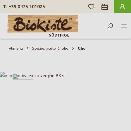
HAI 0 ARTICOLI N
+39 0473 201023
Passa al contenuto principale
Alimenti
Spezie, aceto & olio
Olio
Salta la galleria di immagini