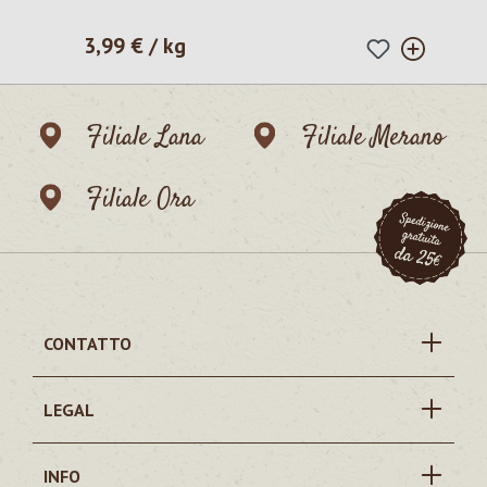
3,99 € / kg
Prezzo normale:
Filiale Lana
Filiale Merano
Filiale Ora
CONTATTO
LEGAL
INFO