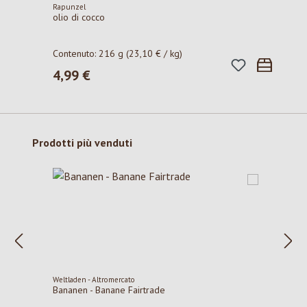
Rapunzel
olio di cocco
Contenuto:
216 g
(23,10 € / kg)
4,99 €
Prezzo normale:
Salta la galleria dei prodotti
Prodotti più venduti
Weltladen - Altromercato
Bananen - Banane Fairtrade