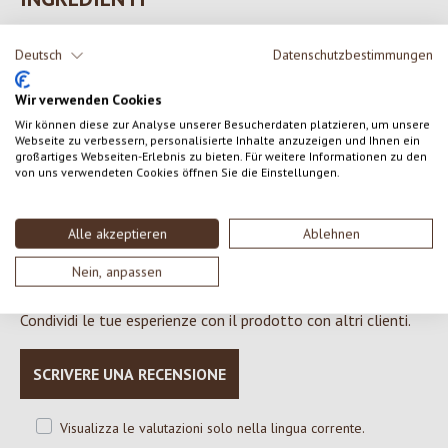
Olio d'oliva*, contiene solo olio d'oliva raffinato e olio ottenuto
Deutsch
Datenschutzbestimmungen
direttamente dalle olive, olio extra vergine d'oliva* olio d'oliva
raffinato (al vapore)*
Wir verwenden Cookies
*da agricoltura biologica certificata
Wir können diese zur Analyse unserer Besucherdaten platzieren, um unsere
Webseite zu verbessern, personalisierte Inhalte anzuzeigen und Ihnen ein
großartiges Webseiten-Erlebnis zu bieten. Für weitere Informationen zu den
von uns verwendeten Cookies öffnen Sie die Einstellungen.
0 di 0 valutazioni
Alle akzeptieren
Ablehnen
Nein, anpassen
Formula una valutazione!
Valutazione media di 0 su 5 stelle
Condividi le tue esperienze con il prodotto con altri clienti.
SCRIVERE UNA RECENSIONE
Visualizza le valutazioni solo nella lingua corrente.