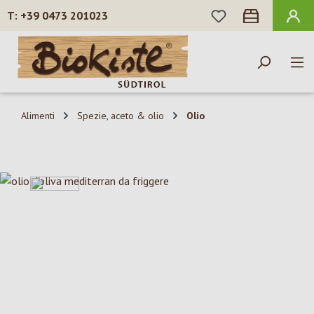
HAI 0 ARTICOLI N
+39 0473 201023
Passa al contenuto principale
Alimenti
Spezie, aceto & olio
Olio
Salta la galleria di immagini