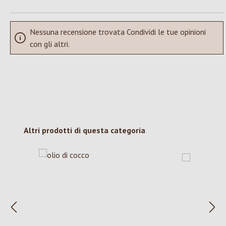
Nessuna recensione trovata Condividi le tue opinioni
con gli altri.
Salta la galleria dei prodotti
Altri prodotti di questa categoria