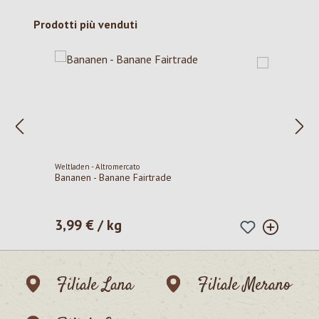
Salta la galleria dei prodotti
Prodotti più venduti
Weltladen - Altromercato
Bananen - Banane Fairtrade
3,99 € / kg
Prezzo normale:
Filiale Lana
Filiale Merano