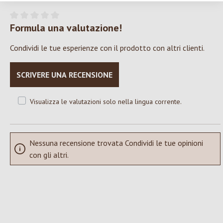
Formula una valutazione!
Valutazione media di 0 su 5 stelle
Condividi le tue esperienze con il prodotto con altri clienti.
SCRIVERE UNA RECENSIONE
Visualizza le valutazioni solo nella lingua corrente.
Nessuna recensione trovata Condividi le tue opinioni
con gli altri.