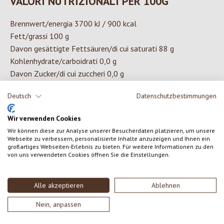
VALORI NUTRIZIONALI PER 100G
Brennwert/energia 3700 kJ / 900 kcal
Fett/grassi 100 g
Davon gesättigte Fettsäuren/di cui saturati 88 g
Kohlenhydrate/carboidrati 0,0 g
Davon Zucker/di cui zuccheri 0,0 g
Ballaststoffe/fibre 0,0 g
Deutsch
Datenschutzbestimmungen
Eiweiß/proteine 0,0 g
Salz/sale 0,000 g
Wir verwenden Cookies
Wir können diese zur Analyse unserer Besucherdaten platzieren, um unsere
Webseite zu verbessern, personalisierte Inhalte anzuzeigen und Ihnen ein
INGREDIENTI
großartiges Webseiten-Erlebnis zu bieten. Für weitere Informationen zu den
von uns verwendeten Cookies öffnen Sie die Einstellungen.
Grasso di cocco da agricoltura biologica controllata
Alle akzeptieren
Ablehnen
Nein, anpassen
0 di 0 valutazioni