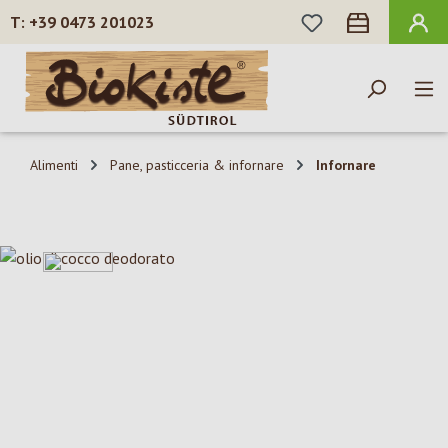
HAI 0 ARTICOLI N
+39 0473 201023
Passa al contenuto principale
Alimenti
Pane, pasticceria & infornare
Infornare
Salta la galleria di immagini