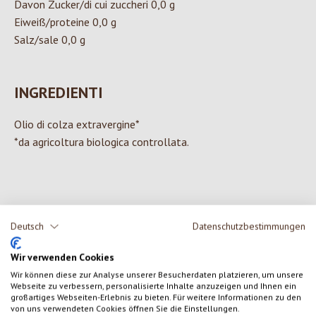
Davon Zucker/di cui zuccheri 0,0 g
Eiweiß/proteine 0,0 g
Salz/sale 0,0 g
INGREDIENTI
Olio di colza extravergine*
*da agricoltura biologica controllata.
0 di 0 valutazioni
Deutsch
Datenschutzbestimmungen
Formula una valutazione!
Valutazione media di 0 su 5 stelle
Wir verwenden Cookies
Wir können diese zur Analyse unserer Besucherdaten platzieren, um unsere
Condividi le tue esperienze con il prodotto con altri clienti.
Webseite zu verbessern, personalisierte Inhalte anzuzeigen und Ihnen ein
großartiges Webseiten-Erlebnis zu bieten. Für weitere Informationen zu den
von uns verwendeten Cookies öffnen Sie die Einstellungen.