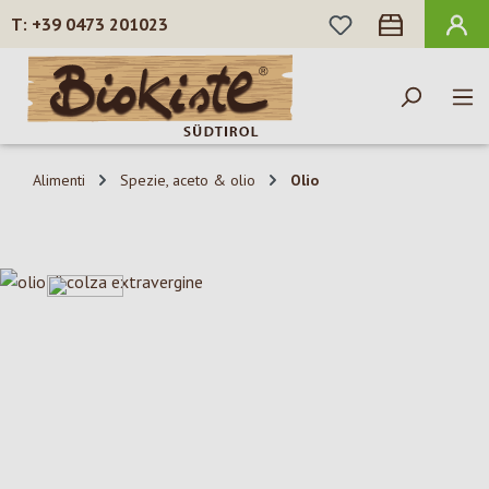
HAI 0 ARTICOLI N
+39 0473 201023
Passa al contenuto principale
Alimenti
Spezie, aceto & olio
Olio
Salta la galleria di immagini