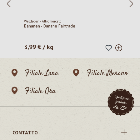
Weltladen - Altromercato
Bananen - Banane Fairtrade
3,99 € / kg
Prezzo normale:
Filiale Lana
Filiale Merano
Filiale Ora
CONTATTO