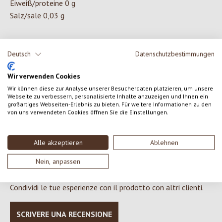
Eiweiß/proteine 0 g
Salz/sale 0,03 g
INGREDIENTI
Deutsch
Datenschutzbestimmungen
Sciroppo d'acero*
Wir verwenden Cookies
*da agricoltura biologica controllata.
Wir können diese zur Analyse unserer Besucherdaten platzieren, um unsere
Webseite zu verbessern, personalisierte Inhalte anzuzeigen und Ihnen ein
großartiges Webseiten-Erlebnis zu bieten. Für weitere Informationen zu den
von uns verwendeten Cookies öffnen Sie die Einstellungen.
0 di 0 valutazioni
Alle akzeptieren
Ablehnen
Nein, anpassen
Formula una valutazione!
Valutazione media di 0 su 5 stelle
Condividi le tue esperienze con il prodotto con altri clienti.
SCRIVERE UNA RECENSIONE