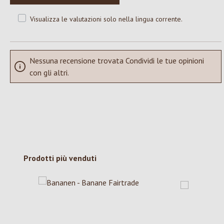
Visualizza le valutazioni solo nella lingua corrente.
Nessuna recensione trovata Condividi le tue opinioni
con gli altri.
Salta la galleria dei prodotti
Prodotti più venduti