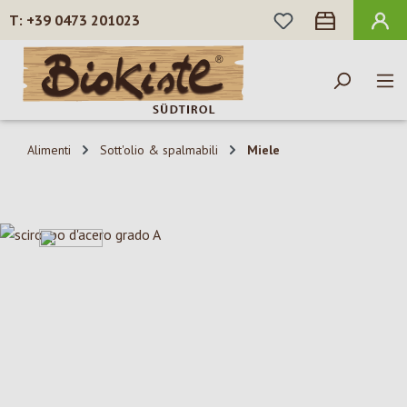
HAI 0 ARTICOLI N
+39 0473 201023
Passa al contenuto principale
Alimenti
Sott'olio & spalmabili
Miele
Salta la galleria di immagini