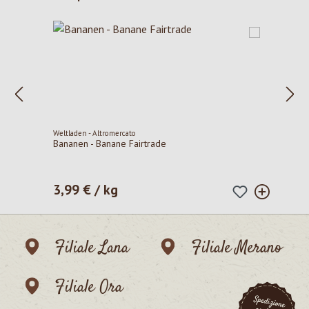
Weltladen - Altromercato
Bananen - Banane Fairtrade
3,99 € / kg
Prezzo normale:
Filiale Lana
Filiale Merano
Filiale Ora