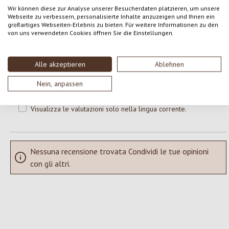
0 di 0 valutazioni
Wir können diese zur Analyse unserer Besucherdaten platzieren, um unsere
Webseite zu verbessern, personalisierte Inhalte anzuzeigen und Ihnen ein
großartiges Webseiten-Erlebnis zu bieten. Für weitere Informationen zu den
Formula una valutazione!
Valutazione media di 0 su 5 stelle
von uns verwendeten Cookies öffnen Sie die Einstellungen.
Condividi le tue esperienze con il prodotto con altri clienti.
Alle akzeptieren
Ablehnen
SCRIVERE UNA RECENSIONE
Nein, anpassen
Visualizza le valutazioni solo nella lingua corrente.
Nessuna recensione trovata Condividi le tue opinioni
con gli altri.