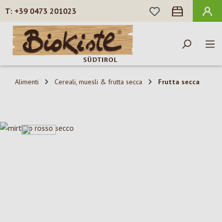
HAI 0 ARTICOLI N
+39 0473 201023
Passa al contenuto principale
Alimenti
Cereali, muesli & frutta secca
Frutta secca
Salta la galleria di immagini