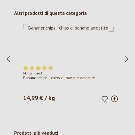
Salta la galleria dei prodotti
Altri prodotti di questa categoria
MorgenLand
Valutazione media di 5 su 5 stelle
Bananenchips - chips di banane arrostite
14,99 € / kg
Prezzo normale:
Salta la galleria dei prodotti
Prodotti più venduti