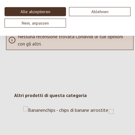
Visualizza le valutazioni solo nella lingua corrente.
Alle akzeptieren
Ablehnen
Nein, anpassen
Nessuna recensione trovata Condividi le tue opinioni
con gli altri.
Salta la galleria dei prodotti
Altri prodotti di questa categoria