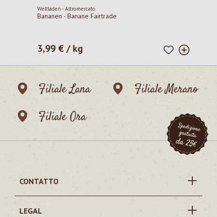
Weltladen - Altromercato
Bananen - Banane Fairtrade
3,99 € / kg
Prezzo normale:
Filiale Lana
Filiale Merano
Filiale Ora
CONTATTO
LEGAL