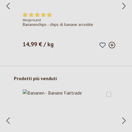
MorgenLand
Valutazione media di 5 su 5 stelle
Bananenchips - chips di banane arrostite
14,99 € / kg
Prezzo normale:
Salta la galleria dei prodotti
Prodotti più venduti