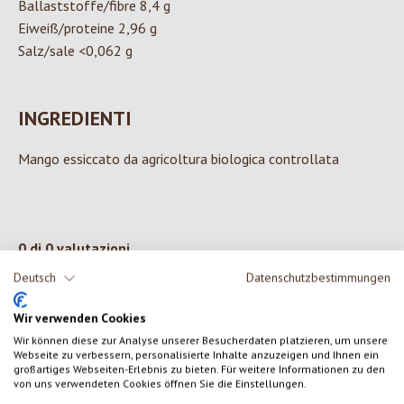
Ballaststoffe/fibre 8,4 g
Eiweiß/proteine 2,96 g
Salz/sale <0,062 g
INGREDIENTI
Mango essiccato da agricoltura biologica controllata
0 di 0 valutazioni
Deutsch
Datenschutzbestimmungen
Formula una valutazione!
Valutazione media di 0 su 5 stelle
Wir verwenden Cookies
Condividi le tue esperienze con il prodotto con altri clienti.
Wir können diese zur Analyse unserer Besucherdaten platzieren, um unsere
Webseite zu verbessern, personalisierte Inhalte anzuzeigen und Ihnen ein
großartiges Webseiten-Erlebnis zu bieten. Für weitere Informationen zu den
von uns verwendeten Cookies öffnen Sie die Einstellungen.
SCRIVERE UNA RECENSIONE