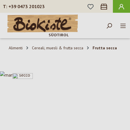
HAI 0 ARTICOLI N
+39 0473 201023
Passa al contenuto principale
Alimenti
Cereali, muesli & frutta secca
Frutta secca
Salta la galleria di immagini