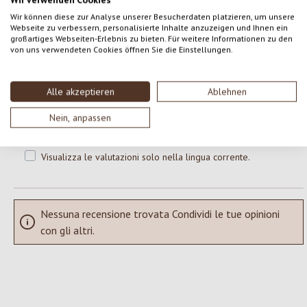
0 di 0 valutazioni
Wir können diese zur Analyse unserer Besucherdaten platzieren, um unsere
Webseite zu verbessern, personalisierte Inhalte anzuzeigen und Ihnen ein
großartiges Webseiten-Erlebnis zu bieten. Für weitere Informationen zu den
von uns verwendeten Cookies öffnen Sie die Einstellungen.
Formula una valutazione!
Valutazione media di 0 su 5 stelle
Condividi le tue esperienze con il prodotto con altri clienti.
Alle akzeptieren
Ablehnen
Nein, anpassen
SCRIVERE UNA RECENSIONE
Visualizza le valutazioni solo nella lingua corrente.
Nessuna recensione trovata Condividi le tue opinioni
con gli altri.