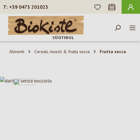
HAI 0 ARTICOLI N
+39 0473 201023
Passa al contenuto principale
Alimenti
Cereali, muesli & frutta secca
Frutta secca
Salta la galleria di immagini