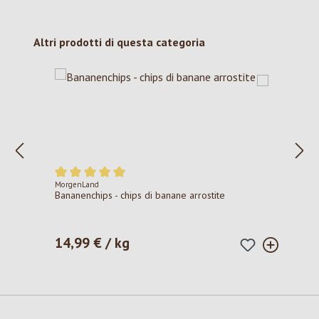
Salta la galleria dei prodotti
Altri prodotti di questa categoria
MorgenLand
Valutazione media di 5 su 5 stelle
Bananenchips - chips di banane arrostite
14,99 € / kg
Prezzo normale: