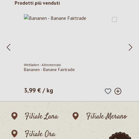
Salta la galleria dei prodotti
Prodotti più venduti
Weltladen - Altromercato
Bananen - Banane Fairtrade
3,99 € / kg
Prezzo normale:
Filiale Lana
Filiale Merano
Filiale Ora