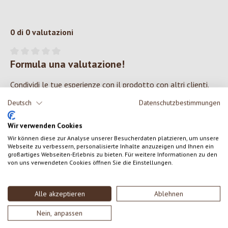
0 di 0 valutazioni
Formula una valutazione!
Valutazione media di 0 su 5 stelle
Condividi le tue esperienze con il prodotto con altri clienti.
Deutsch
Datenschutzbestimmungen
SCRIVERE UNA RECENSIONE
Wir verwenden Cookies
Wir können diese zur Analyse unserer Besucherdaten platzieren, um unsere
Visualizza le valutazioni solo nella lingua corrente.
Webseite zu verbessern, personalisierte Inhalte anzuzeigen und Ihnen ein
großartiges Webseiten-Erlebnis zu bieten. Für weitere Informationen zu den
von uns verwendeten Cookies öffnen Sie die Einstellungen.
Nessuna recensione trovata Condividi le tue opinioni
con gli altri.
Alle akzeptieren
Ablehnen
Nein, anpassen