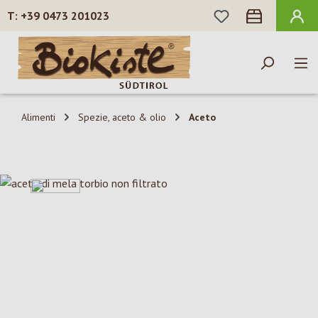
HAI 0 ARTICOLI N
+39 0473 201023
Passa al contenuto principale
Alimenti
Spezie, aceto & olio
Aceto
Salta la galleria di immagini