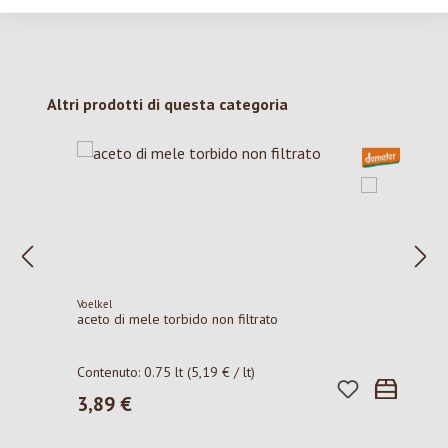
Salta la galleria dei prodotti
Altri prodotti di questa categoria
Voelkel
aceto di mele torbido non filtrato
Contenuto:
0.75 lt
(5,19 € / lt)
3,89 €
Prezzo normale: