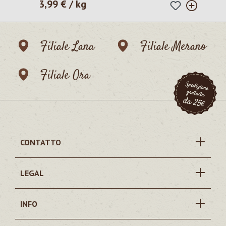
3,99 € / kg
Prezzo normale:
Filiale Lana
Filiale Merano
Filiale Ora
CONTATTO
LEGAL
INFO