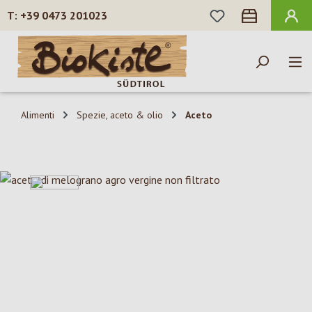
HAI 0 ARTICOLI N
+39 0473 201023
Passa al contenuto principale
Alimenti
Spezie, aceto & olio
Aceto
Salta la galleria di immagini