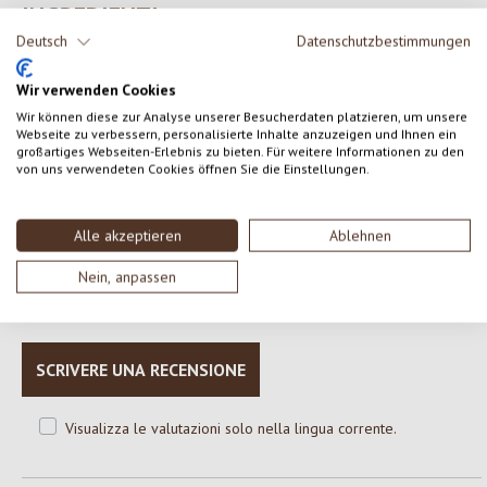
INGREDIENTI
Deutsch
Datenschutzbestimmungen
aceto di mele*
Wir verwenden Cookies
*da agricoltura biologica
Wir können diese zur Analyse unserer Besucherdaten platzieren, um unsere
Webseite zu verbessern, personalisierte Inhalte anzuzeigen und Ihnen ein
großartiges Webseiten-Erlebnis zu bieten. Für weitere Informationen zu den
von uns verwendeten Cookies öffnen Sie die Einstellungen.
0 di 0 valutazioni
Alle akzeptieren
Ablehnen
Formula una valutazione!
Valutazione media di 0 su 5 stelle
Nein, anpassen
Condividi le tue esperienze con il prodotto con altri clienti.
SCRIVERE UNA RECENSIONE
Visualizza le valutazioni solo nella lingua corrente.