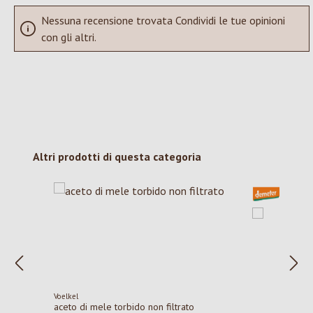
Nessuna recensione trovata Condividi le tue opinioni
con gli altri.
Salta la galleria dei prodotti
Altri prodotti di questa categoria
Voelkel
aceto di mele torbido non filtrato