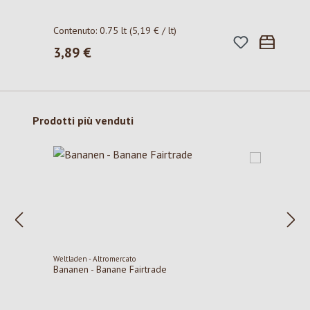
Contenuto:
0.75 lt
(5,19 € / lt)
3,89 €
Prezzo normale:
Salta la galleria dei prodotti
Prodotti più venduti
Weltladen - Altromercato
Bananen - Banane Fairtrade