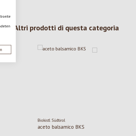
ebseite
Altri prodotti di questa categoria
ndeten
en
Biokistl Südtirol
aceto balsamico BKS