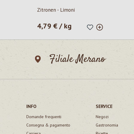
Zitronen - Limoni
4,79 € / kg
Prezzo normale:
Filiale Merano
INFO
SERVICE
Domande frequenti
Negozi
Consegna & pagamento
Gastronomia
Carriera
Ricette