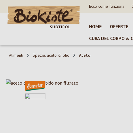
Ecco come funziona
sa al contenuto principale
Salta alla ricerca
Passa alla navigazione principale
HOME
OFFERTE
CURA DEL CORPO & 
Alimenti
Spezie, aceto & olio
Aceto
Salta la galleria di immagini