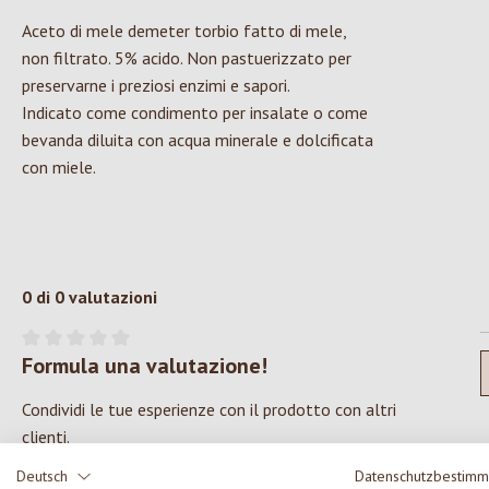
Aceto di mele demeter torbio fatto di mele,
non filtrato. 5% acido. Non pastuerizzato per
preservarne i preziosi enzimi e sapori.
Indicato come condimento per insalate o come
bevanda diluita con acqua minerale e dolcificata
con miele.
0 di 0 valutazioni
Formula una valutazione!
Valutazione media di 0 su 5 stelle
Condividi le tue esperienze con il prodotto con altri
clienti.
Deutsch
Datenschutzbestim