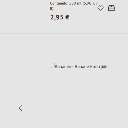
Contenuto:
500 ml
(5,90 € /
lt)
2,95 €
Prezzo normale:
Salta la galleria dei prodotti