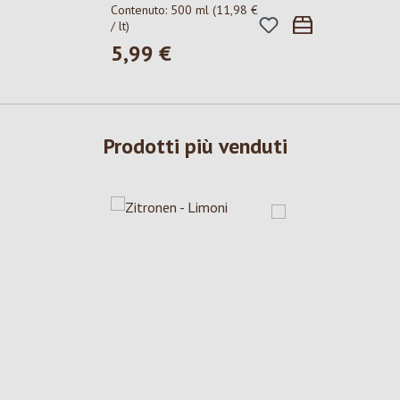
Contenuto:
500 ml
(11,98 €
/ lt)
5,99 €
Prezzo normale:
Prodotti più venduti