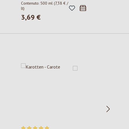
Contenuto:
500 ml
(7,38 € /
lt)
3,69 €
Prezzo normale: