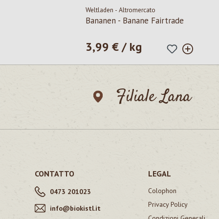
Weltladen - Altromercato
Bananen - Banane Fairtrade
3,99 € / kg
Prezzo normale:
Filiale Lana
CONTATTO
LEGAL
Colophon
0473 201023
Privacy Policy
info@biokistl.it
Condizioni Generali