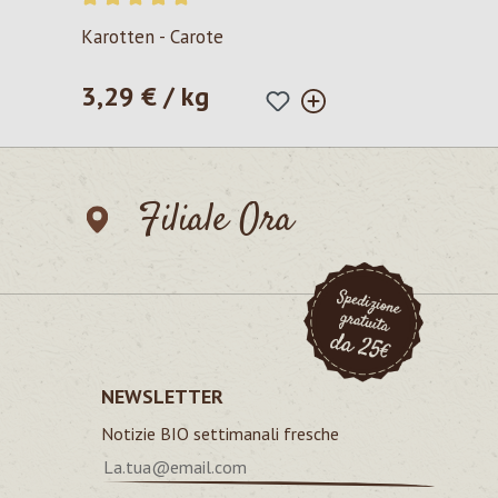
Valutazione media di 5 su 5 stelle
Karotten - Carote
3,29 € / kg
Prezzo normale:
Filiale Ora
NEWSLETTER
Notizie BIO settimanali fresche