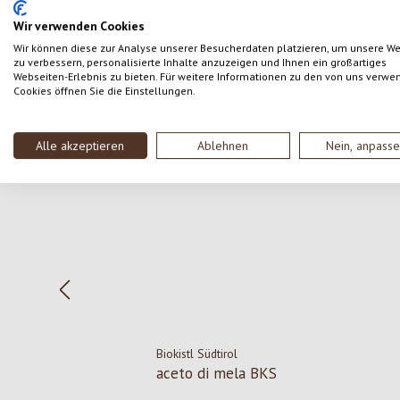
SCRIVERE UNA RECENSIONE
Wir verwenden Cookies
Wir können diese zur Analyse unserer Besucherdaten platzieren, um unsere W
zu verbessern, personalisierte Inhalte anzuzeigen und Ihnen ein großartiges
Webseiten-Erlebnis zu bieten. Für weitere Informationen zu den von uns verwe
Cookies öffnen Sie die Einstellungen.
Salta la galleria dei prodotti
Alle akzeptieren
Ablehnen
Nein, anpass
Biokistl Südtirol
aceto di mela BKS