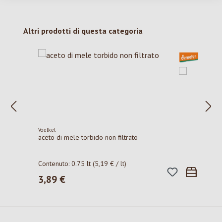
Salta la galleria dei prodotti
Altri prodotti di questa categoria
Voelkel
aceto di mele torbido non filtrato
Contenuto:
0.75 lt
(5,19 € / lt)
3,89 €
Prezzo normale: