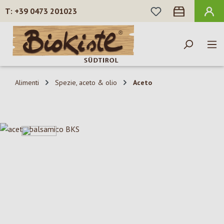
HAI 0 ARTICOLI N
+39 0473 201023
Passa al contenuto principale
Alimenti
Spezie, aceto & olio
Aceto
Salta la galleria di immagini