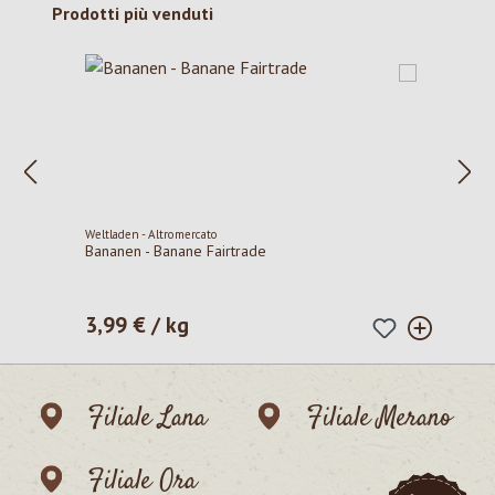
Salta la galleria dei prodotti
Prodotti più venduti
Weltladen - Altromercato
Bananen - Banane Fairtrade
3,99 € / kg
Prezzo normale:
Filiale Lana
Filiale Merano
Filiale Ora