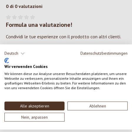
0 di 0 valutazioni
Formula una valutazione!
Valutazione media di 0 su 5 stelle
Condividi le tue esperienze con il prodotto con altri clienti.
SCRIVERE UNA RECENSIONE
Deutsch
Datenschutzbestimmungen
Wir verwenden Cookies
Visualizza le valutazioni solo nella lingua corrente.
Wir können diese zur Analyse unserer Besucherdaten platzieren, um unsere
Webseite zu verbessern, personalisierte Inhalte anzuzeigen und Ihnen ein
großartiges Webseiten-Erlebnis zu bieten. Für weitere Informationen zu den
von uns verwendeten Cookies öffnen Sie die Einstellungen.
Nessuna recensione trovata Condividi le tue opinioni
con gli altri.
Alle akzeptieren
Ablehnen
Nein, anpassen