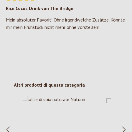
Recensione con valutazione di 5 su 5 stelle
Rice Cocos Drink von The Bridge
Mein absoluter Favorit! Ohne irgendwelche Zusätze. Könnte
mir mein Frühstück nicht mehr ohne vorstellen!
Salta la galleria dei prodotti
Altri prodotti di questa categoria