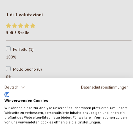
1 di 1 valutazioni
Valutazione media di 5 su 5 stelle
5 di 5 Stelle
Perfetto (1)
100%
Molto buono (0)
0%
Deutsch
Datenschutzbestimmungen
Buono (0)
0%
Wir verwenden Cookies
Wir können diese zur Analyse unserer Besucherdaten platzieren, um unsere
Accettabile (0)
Webseite zu verbessern, personalisierte Inhalte anzuzeigen und Ihnen ein
0%
großartiges Webseiten-Erlebnis zu bieten. Für weitere Informationen zu den
von uns verwendeten Cookies öffnen Sie die Einstellungen.
Insoddisfacente (0)