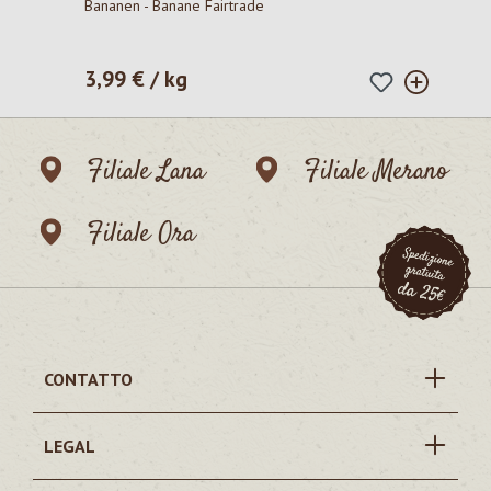
Bananen - Banane Fairtrade
3,99 € / kg
Prezzo normale:
Filiale Lana
Filiale Merano
Filiale Ora
CONTATTO
LEGAL