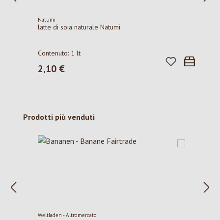
Natumi
latte di soia naturale Natumi
Contenuto:
1 lt
2,10 €
Prezzo normale:
Salta la galleria dei prodotti
Prodotti più venduti
Weltladen - Altromercato