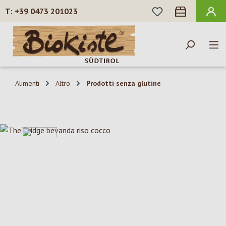
HAI 0 ARTICOLI N
+39 0473 201023
Passa al contenuto principale
Alimenti
Altro
Prodotti senza glutine
Salta la galleria di immagini