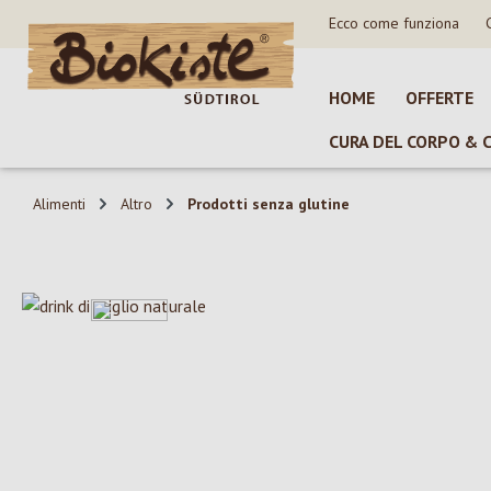
Ecco come funziona
sa al contenuto principale
Salta alla ricerca
Passa alla navigazione principale
HOME
OFFERTE
CURA DEL CORPO & 
Alimenti
Altro
Prodotti senza glutine
Salta la galleria di immagini