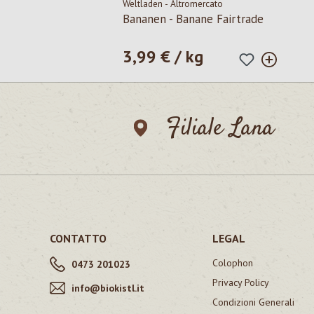
Weltladen - Altromercato
Bananen - Banane Fairtrade
3,99 € / kg
Prezzo normale:
Filiale Lana
CONTATTO
LEGAL
Colophon
0473 201023
Privacy Policy
info@biokistl.it
Condizioni Generali