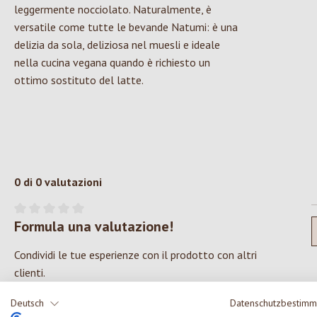
leggermente nocciolato. Naturalmente, è
versatile come tutte le bevande Natumi: è una
delizia da sola, deliziosa nel muesli e ideale
nella cucina vegana quando è richiesto un
ottimo sostituto del latte.
0 di 0 valutazioni
Formula una valutazione!
Valutazione media di 0 su 5 stelle
Condividi le tue esperienze con il prodotto con altri
clienti.
Deutsch
Datenschutzbestim
SCRIVERE UNA RECENSIONE