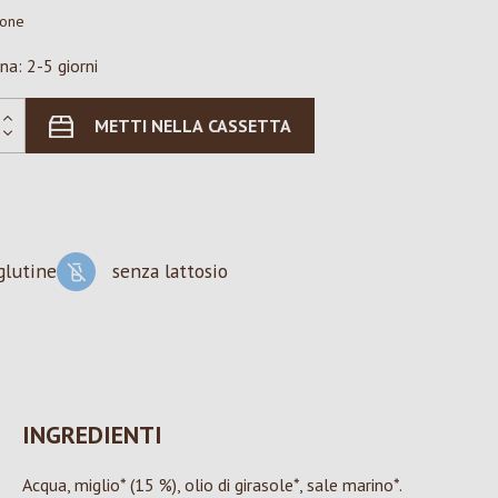
ione
na: 2-5 giorni
METTI NELLA CASSETTA
glutine
senza lattosio
INGREDIENTI
Acqua, miglio* (15 %), olio di girasole*, sale marino*.