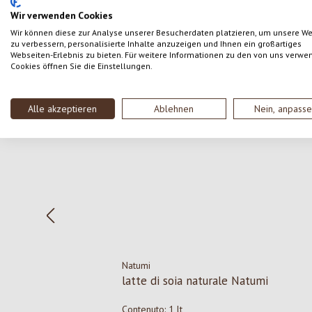
Wir verwenden Cookies
Wir können diese zur Analyse unserer Besucherdaten platzieren, um unsere W
zu verbessern, personalisierte Inhalte anzuzeigen und Ihnen ein großartiges
Webseiten-Erlebnis zu bieten. Für weitere Informationen zu den von uns verwe
Cookies öffnen Sie die Einstellungen.
Salta la galleria dei prodotti
Alle akzeptieren
Ablehnen
Nein, anpass
Natumi
latte di soia naturale Natumi
Contenuto:
1 lt