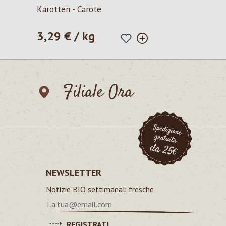
Valutazione media di 5 su 5 stelle
Karotten - Carote
3,29 € / kg
Prezzo normale:
Filiale Ora
NEWSLETTER
Notizie BIO settimanali fresche
REGISTRATI