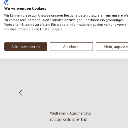
SCRIVERE UNA RECENSIONE
Wir verwenden Cookies
Wir können diese zur Analyse unserer Besucherdaten platzieren, um unsere W
zu verbessern, personalisierte Inhalte anzuzeigen und Ihnen ein großartiges
Webseiten-Erlebnis zu bieten. Für weitere Informationen zu den von uns verwe
Cookies öffnen Sie die Einstellungen.
Salta la galleria dei prodotti
Alle akzeptieren
Ablehnen
Nein, anpass
Weltladen - Altromercato
cacao solubile bio