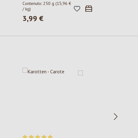
Contenuto:
250 g
(15,96 €
/ kg)
3,99 €
Prezzo normale: