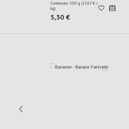
Contenuto:
300 g
(17,67 € /
kg)
5,30 €
Prezzo normale:
Salta la galleria dei prodotti