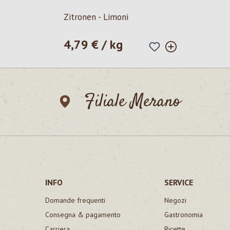
Zitronen - Limoni
4,79 € / kg
Prezzo normale:
Filiale Merano
INFO
SERVICE
Domande frequenti
Negozi
Consegna & pagamento
Gastronomia
Carriera
Ricette