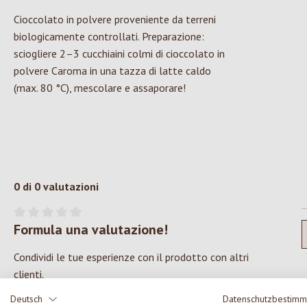
Cioccolato in polvere proveniente da terreni
biologicamente controllati. Preparazione:
sciogliere 2–3 cucchiaini colmi di cioccolato in
polvere Caroma in una tazza di latte caldo
(max. 80 °C), mescolare e assaporare!
0 di 0 valutazioni
Formula una valutazione!
Valutazione media di 0 su 5 stelle
Condividi le tue esperienze con il prodotto con altri
clienti.
Deutsch
Datenschutzbestim