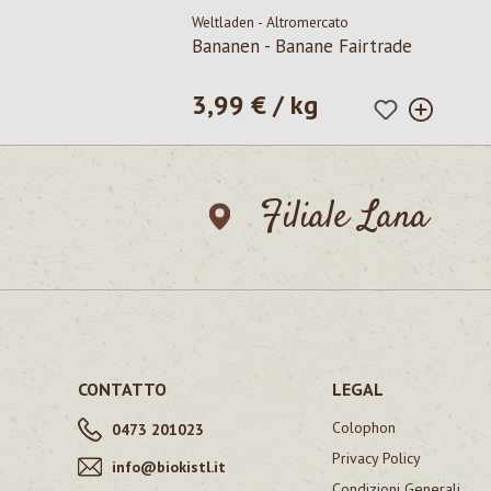
Weltladen - Altromercato
Bananen - Banane Fairtrade
3,99 € / kg
Prezzo normale:
Filiale Lana
CONTATTO
LEGAL
Colophon
0473 201023
Privacy Policy
info@biokistl.it
Condizioni Generali