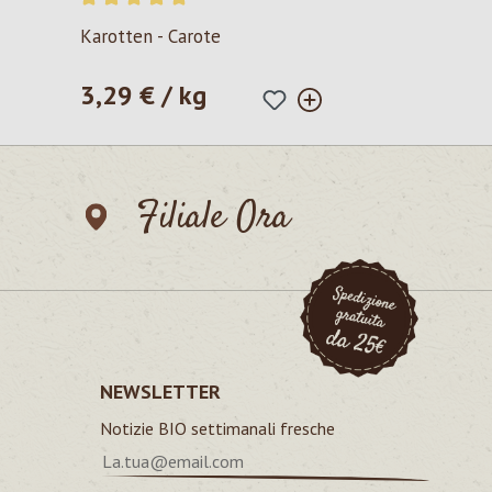
Valutazione media di 5 su 5 stelle
Karotten - Carote
3,29 € / kg
Prezzo normale:
Filiale Ora
NEWSLETTER
Notizie BIO settimanali fresche