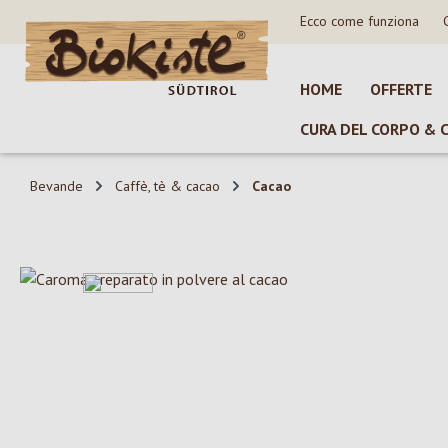
Ecco come funziona
sa al contenuto principale
Salta alla ricerca
Passa alla navigazione principale
HOME
OFFERTE
CURA DEL CORPO & 
Bevande
Caffè, tè & cacao
Cacao
Salta la galleria di immagini