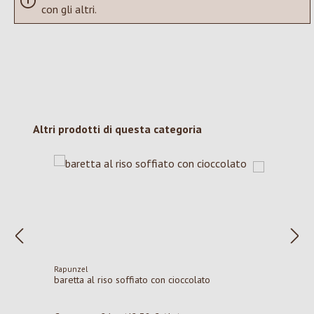
con gli altri.
Salta la galleria dei prodotti
Altri prodotti di questa categoria
Rapunzel
baretta al riso soffiato con cioccolato