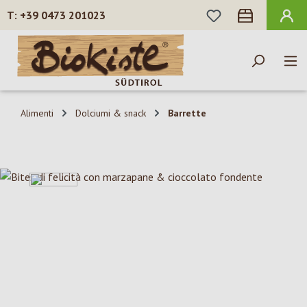
HAI 0 ARTICOLI N
+39 0473 201023
Passa al contenuto principale
Alimenti
Dolciumi & snack
Barrette
Salta la galleria di immagini