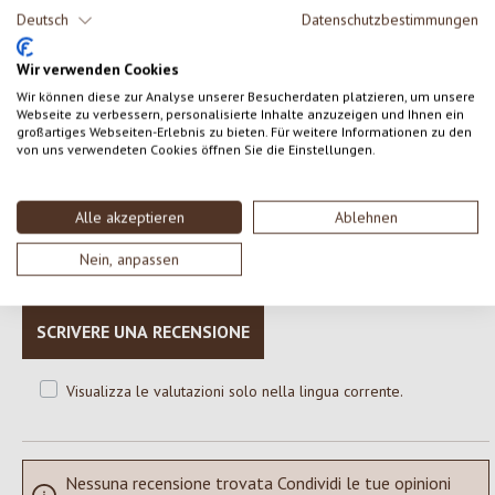
Deutsch
Datenschutzbestimmungen
burro di cacao*; Cacao: 55% minimo). *da agricoltura biologica.
Allergeni: frutta a guscio
Wir verwenden Cookies
Wir können diese zur Analyse unserer Besucherdaten platzieren, um unsere
Webseite zu verbessern, personalisierte Inhalte anzuzeigen und Ihnen ein
großartiges Webseiten-Erlebnis zu bieten. Für weitere Informationen zu den
von uns verwendeten Cookies öffnen Sie die Einstellungen.
0 di 0 valutazioni
Alle akzeptieren
Ablehnen
Formula una valutazione!
Valutazione media di 0 su 5 stelle
Nein, anpassen
Condividi le tue esperienze con il prodotto con altri clienti.
SCRIVERE UNA RECENSIONE
Visualizza le valutazioni solo nella lingua corrente.
Nessuna recensione trovata Condividi le tue opinioni