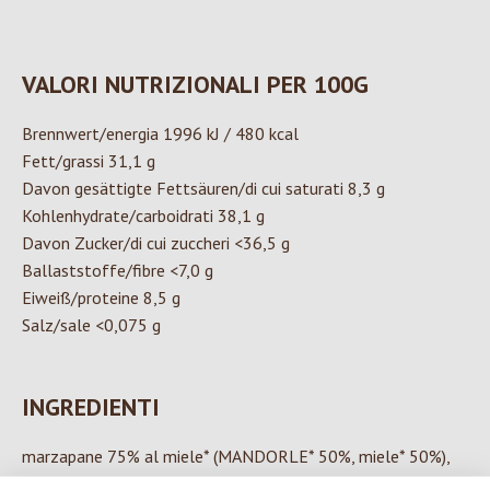
VALORI NUTRIZIONALI PER 100G
Brennwert/energia 1996 kJ / 480 kcal
Fett/grassi 31,1 g
Davon gesättigte Fettsäuren/di cui saturati 8,3 g
Kohlenhydrate/carboidrati 38,1 g
Davon Zucker/di cui zuccheri <36,5 g
Ballaststoffe/fibre <7,0 g
Eiweiß/proteine 8,5 g
Salz/sale <0,075 g
INGREDIENTI
marzapane 75% al miele* (MANDORLE* 50%, miele* 50%),
cioccolato fondente* 25% (zucchero di canna*, pasta di cacao*,