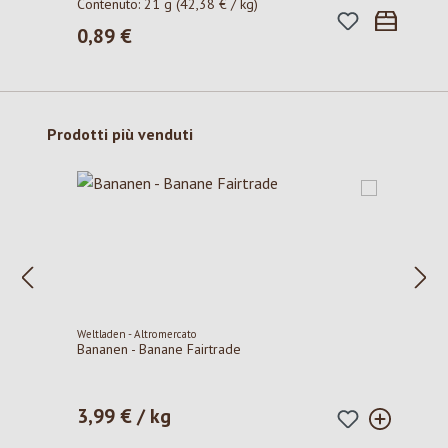
Contenuto:
21 g
(42,38 € / kg)
0,89 €
Prezzo normale:
Salta la galleria dei prodotti
Prodotti più venduti
Weltladen - Altromercato
Bananen - Banane Fairtrade
3,99 € / kg
Prezzo normale: