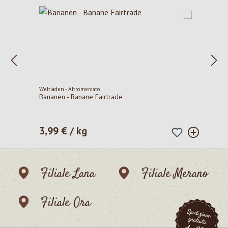
Weltladen - Altromercato
Bananen - Banane Fairtrade
3,99 € / kg
Prezzo normale:
Filiale Lana
Filiale Merano
Filiale Ora