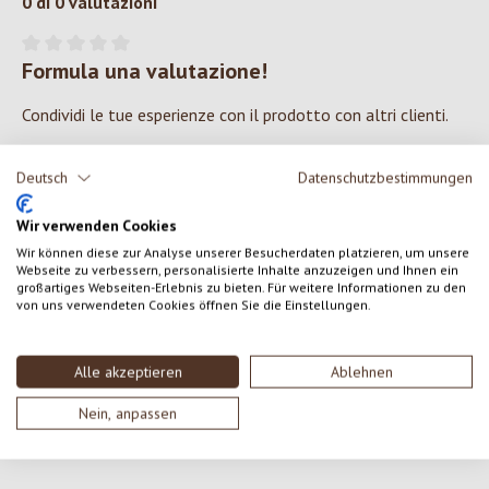
0 di 0 valutazioni
Formula una valutazione!
Valutazione media di 0 su 5 stelle
Condividi le tue esperienze con il prodotto con altri clienti.
SCRIVERE UNA RECENSIONE
Deutsch
Datenschutzbestimmungen
Wir verwenden Cookies
Visualizza le valutazioni solo nella lingua corrente.
Wir können diese zur Analyse unserer Besucherdaten platzieren, um unsere
Webseite zu verbessern, personalisierte Inhalte anzuzeigen und Ihnen ein
großartiges Webseiten-Erlebnis zu bieten. Für weitere Informationen zu den
von uns verwendeten Cookies öffnen Sie die Einstellungen.
Nessuna recensione trovata Condividi le tue opinioni
con gli altri.
Alle akzeptieren
Ablehnen
Nein, anpassen