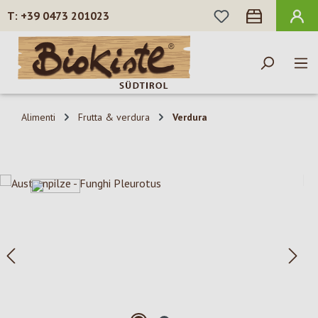
HAI 0 ARTICOLI N
+39 0473 201023
Passa al contenuto principale
Alimenti
Frutta & verdura
Verdura
Salta la galleria di immagini