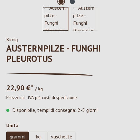
Kirnig
AUSTERNPILZE - FUNGHI
PLEUROTUS
22,90 €*
/ kg
Prezzi incl. IVA più costi di spedizione
Disponibile, tempi di consegna: 2-5 giorni
Seleziona
Unitá
grammi
kg
vaschette