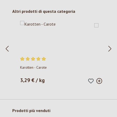
Salta la galleria dei prodotti
Altri prodotti di questa categoria
Valutazione media di 5 su 5 stelle
Karotten - Carote
3,29 € / kg
Prezzo normale:
Salta la galleria dei prodotti
Prodotti più venduti