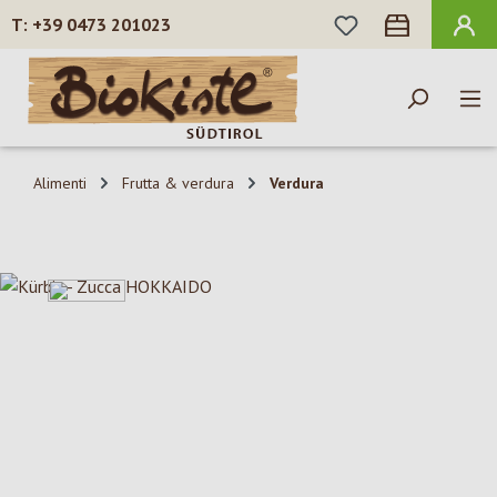
HAI 0 ARTICOLI N
+39 0473 201023
Passa al contenuto principale
Alimenti
Frutta & verdura
Verdura
Salta la galleria di immagini