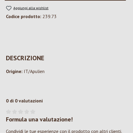
Aggiungi alla wishlist
Codice prodotto:
239.73
DESCRIZIONE
Origine:
IT/Apulien
0 di 0 valutazioni
Formula una valutazione!
Valutazione media di 0 su 5 stelle
Condividi le tue esperienze con il prodotto con altri clienti.