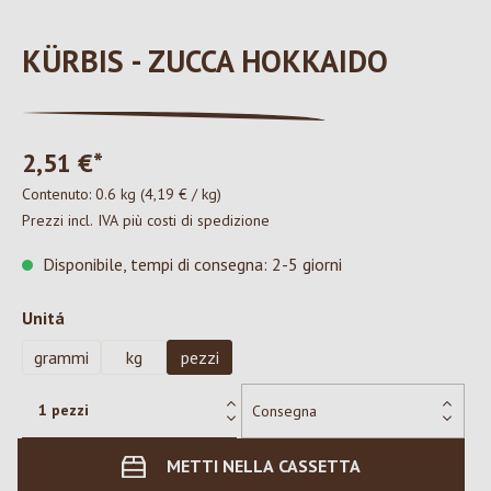
KÜRBIS - ZUCCA HOKKAIDO
2,51 €*
Contenuto:
0.6 kg
(4,19 € / kg)
Prezzi incl. IVA più costi di spedizione
Disponibile, tempi di consegna: 2-5 giorni
Seleziona
Unitá
grammi
kg
pezzi
METTI NELLA CASSETTA