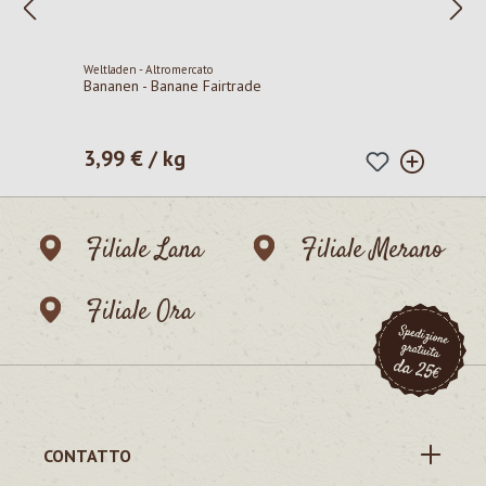
Weltladen - Altromercato
Bananen - Banane Fairtrade
3,99 € / kg
Prezzo normale:
Filiale Lana
Filiale Merano
Filiale Ora
CONTATTO