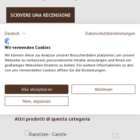
SCRIVERE UNA RECENSIONE
Visualizza le valutazioni solo nella lingua corrente.
Deutsch
Datenschutzbestimmungen
Wir verwenden Cookies
Wir können diese zur Analyse unserer Besucherdaten platzieren, um unsere
Nessuna recensione trovata Condividi le tue opinioni
Webseite zu verbessern, personalisierte Inhalte anzuzeigen und Ihnen ein
con gli altri.
großartiges Webseiten-Erlebnis zu bieten. Für weitere Informationen zu den
von uns verwendeten Cookies öffnen Sie die Einstellungen.
Alle akzeptieren
Ablehnen
Nein, anpassen
Salta la galleria dei prodotti
Altri prodotti di questa categoria