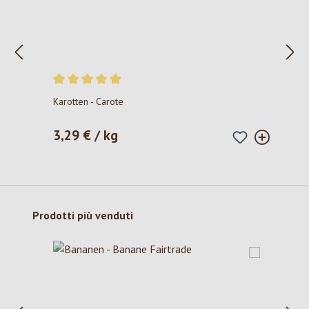
Valutazione media di 5 su 5 stelle
Karotten - Carote
3,29 € / kg
Prezzo normale:
Salta la galleria dei prodotti
Prodotti più venduti