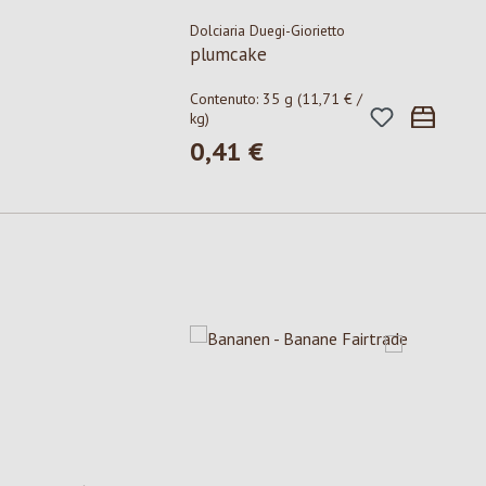
Dolciaria Duegi-Giorietto
plumcake
Contenuto:
35 g
(11,71 € /
kg)
0,41 €
Prezzo normale:
Salta la galleria dei prodotti