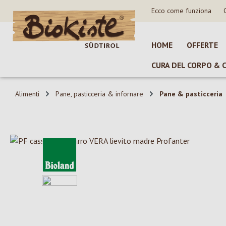
Ecco come funziona
sa al contenuto principale
Salta alla ricerca
Passa alla navigazione principale
HOME
OFFERTE
CURA DEL CORPO & 
Alimenti
Pane, pasticceria & infornare
Pane & pasticceria
Salta la galleria di immagini