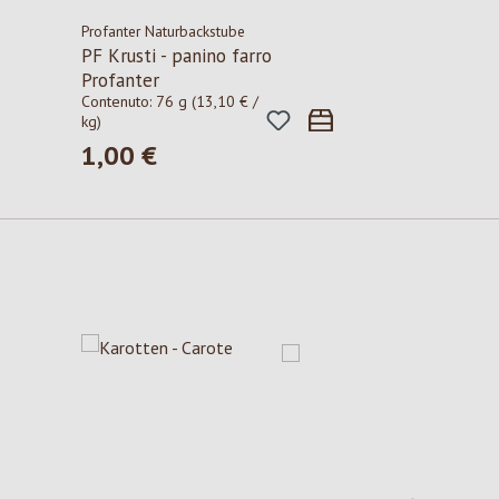
Profanter Naturbackstube
PF Krusti - panino farro
Profanter
Contenuto:
76 g
(13,10 € /
kg)
1,00 €
Prezzo normale: