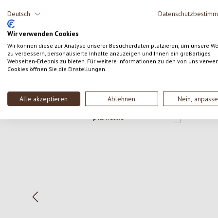
Condividi le tue esperienze con il prodotto con altri
Deutsch
Datenschutzbestim
clienti.
Wir verwenden Cookies
SCRIVERE UNA RECENSIONE
Wir können diese zur Analyse unserer Besucherdaten platzieren, um unsere W
zu verbessern, personalisierte Inhalte anzuzeigen und Ihnen ein großartiges
Webseiten-Erlebnis zu bieten. Für weitere Informationen zu den von uns verwe
Cookies öffnen Sie die Einstellungen.
Alle akzeptieren
Ablehnen
Nein, anpass
Salta la galleria dei prodotti