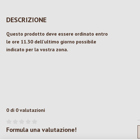
DESCRIZIONE
Questo prodotto deve essere ordinato entro
le ore 11.30 dell'ultimo giorno possibile
indicato per la vostra zona.
0 di 0 valutazioni
Formula una valutazione!
Valutazione media di 0 su 5 stelle