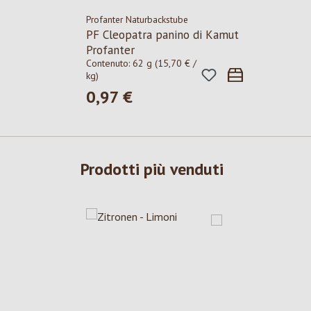
Profanter Naturbackstube
PF Cleopatra panino di Kamut
Profanter
Contenuto:
62 g
(15,70 € /
kg)
0,97 €
Prezzo normale:
Prodotti più venduti