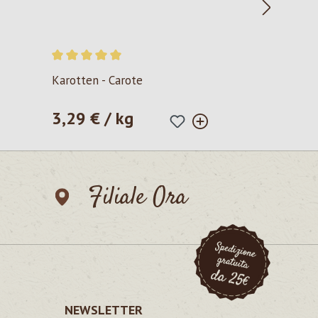
Valutazione media di 5 su 5 stelle
Karotten - Carote
3,29 € / kg
Prezzo normale:
Filiale Ora
NEWSLETTER