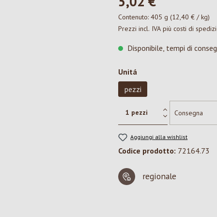
5,02 €*
Contenuto:
405 g
(12,40 € / kg)
Prezzi incl. IVA più costi di spediz
Disponibile, tempi di conseg
Seleziona
Unitá
pezzi
Aggiungi alla wishlist
Codice prodotto:
72164.73
regionale