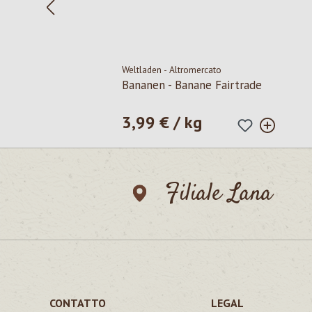
Weltladen - Altromercato
Bananen - Banane Fairtrade
3,99 € / kg
Prezzo normale:
Filiale Lana
CONTATTO
LEGAL