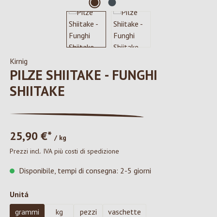
Kirnig
PILZE SHIITAKE - FUNGHI
SHIITAKE
25,90 €*
/ kg
Prezzi incl. IVA più costi di spedizione
Disponibile, tempi di consegna: 2-5 giorni
Seleziona
Unitá
grammi
kg
pezzi
vaschette