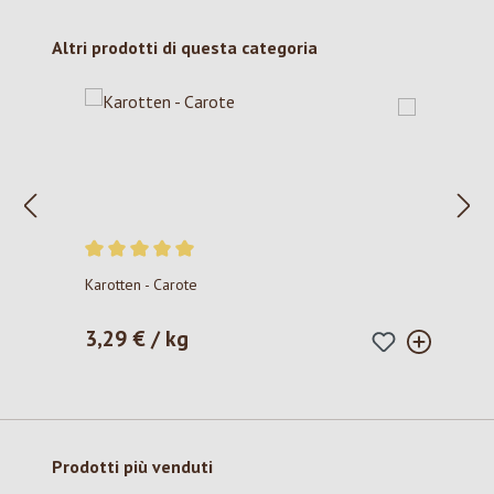
Salta la galleria dei prodotti
Altri prodotti di questa categoria
Valutazione media di 5 su 5 stelle
Karotten - Carote
3,29 € / kg
Prezzo normale:
Salta la galleria dei prodotti
Prodotti più venduti