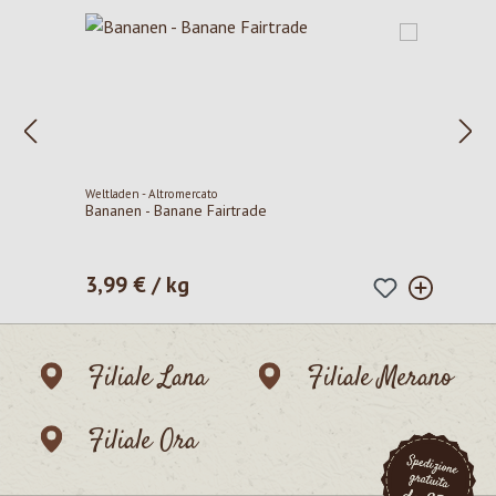
Weltladen - Altromercato
Bananen - Banane Fairtrade
3,99 € / kg
Prezzo normale:
Filiale Lana
Filiale Merano
Filiale Ora