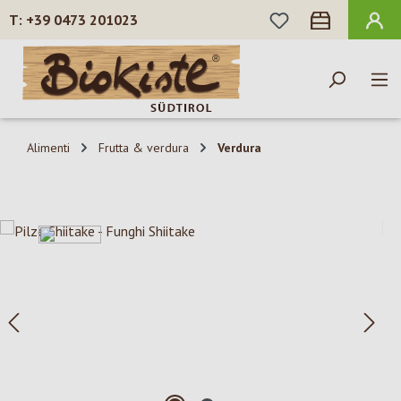
HAI 0 ARTICOLI N
+39 0473 201023
Passa al contenuto principale
Alimenti
Frutta & verdura
Verdura
Salta la galleria di immagini