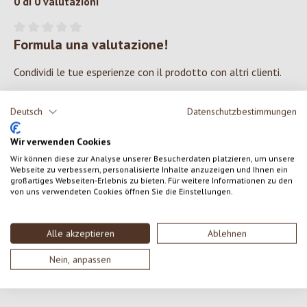
0 di 0 valutazioni
Formula una valutazione!
Valutazione media di 0 su 5 stelle
Condividi le tue esperienze con il prodotto con altri clienti.
SCRIVERE UNA RECENSIONE
Deutsch
Datenschutzbestimmungen
Wir verwenden Cookies
Visualizza le valutazioni solo nella lingua corrente.
Wir können diese zur Analyse unserer Besucherdaten platzieren, um unsere
Webseite zu verbessern, personalisierte Inhalte anzuzeigen und Ihnen ein
großartiges Webseiten-Erlebnis zu bieten. Für weitere Informationen zu den
von uns verwendeten Cookies öffnen Sie die Einstellungen.
Nessuna recensione trovata Condividi le tue opinioni
con gli altri.
Alle akzeptieren
Ablehnen
Nein, anpassen