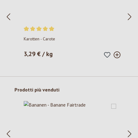
Valutazione media di 5 su 5 stelle
Karotten - Carote
3,29 € / kg
Prezzo normale:
Salta la galleria dei prodotti
Prodotti più venduti