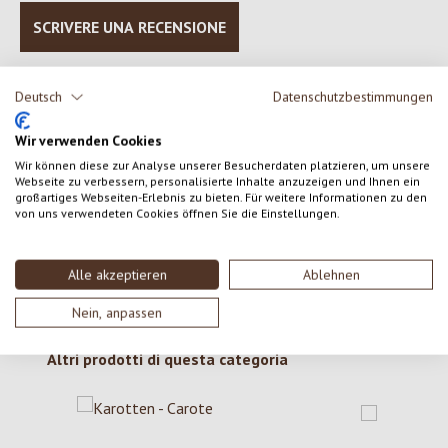
SCRIVERE UNA RECENSIONE
Visualizza le valutazioni solo nella lingua corrente.
Deutsch
Datenschutzbestimmungen
Wir verwenden Cookies
Nessuna recensione trovata Condividi le tue opinioni
Wir können diese zur Analyse unserer Besucherdaten platzieren, um unsere
Webseite zu verbessern, personalisierte Inhalte anzuzeigen und Ihnen ein
con gli altri.
großartiges Webseiten-Erlebnis zu bieten. Für weitere Informationen zu den
von uns verwendeten Cookies öffnen Sie die Einstellungen.
Alle akzeptieren
Ablehnen
Nein, anpassen
Salta la galleria dei prodotti
Altri prodotti di questa categoria