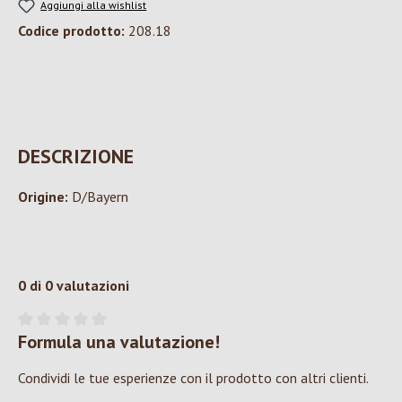
Aggiungi alla wishlist
Codice prodotto:
208.18
DESCRIZIONE
Origine:
D/Bayern
0 di 0 valutazioni
Formula una valutazione!
Valutazione media di 0 su 5 stelle
Condividi le tue esperienze con il prodotto con altri clienti.