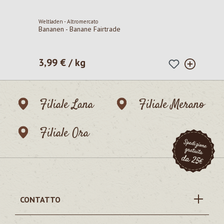
Weltladen - Altromercato
Bananen - Banane Fairtrade
3,99 € / kg
Prezzo normale:
Filiale Lana
Filiale Merano
Filiale Ora
CONTATTO