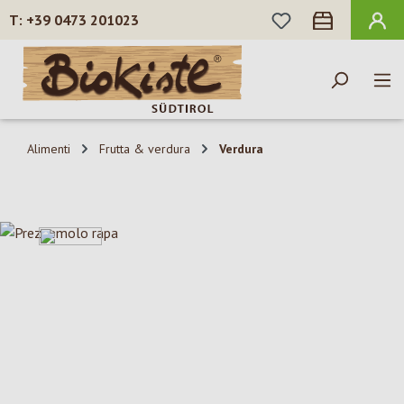
HAI 0 ARTICOLI N
+39 0473 201023
Passa al contenuto principale
Alimenti
Frutta & verdura
Verdura
Salta la galleria di immagini