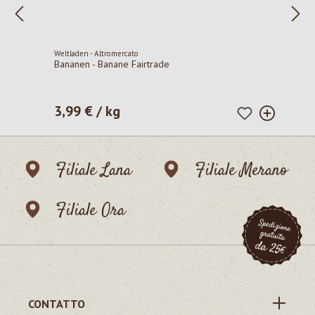
Weltladen - Altromercato
Bananen - Banane Fairtrade
3,99 € / kg
Prezzo normale:
Filiale Lana
Filiale Merano
Filiale Ora
CONTATTO