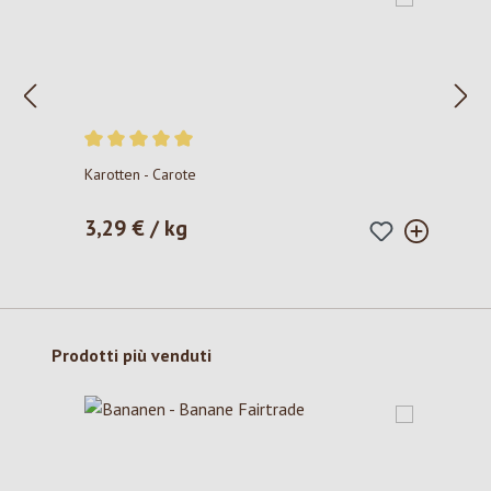
Valutazione media di 5 su 5 stelle
Karotten - Carote
3,29 € / kg
Prezzo normale:
Salta la galleria dei prodotti
Prodotti più venduti