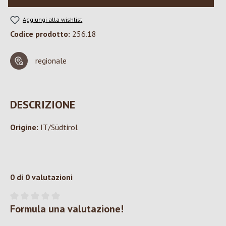
Aggiungi alla wishlist
Codice prodotto:
256.18
regionale
DESCRIZIONE
Origine:
IT/Südtirol
0 di 0 valutazioni
Formula una valutazione!
Valutazione media di 0 su 5 stelle