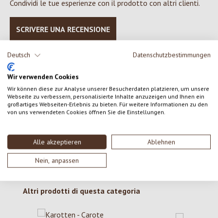
Condividi le tue esperienze con il prodotto con altri clienti.
SCRIVERE UNA RECENSIONE
Deutsch
Datenschutzbestimmungen
Visualizza le valutazioni solo nella lingua corrente.
Wir verwenden Cookies
Wir können diese zur Analyse unserer Besucherdaten platzieren, um unsere
Nessuna recensione trovata Condividi le tue opinioni
Webseite zu verbessern, personalisierte Inhalte anzuzeigen und Ihnen ein
großartiges Webseiten-Erlebnis zu bieten. Für weitere Informationen zu den
con gli altri.
von uns verwendeten Cookies öffnen Sie die Einstellungen.
Alle akzeptieren
Ablehnen
Nein, anpassen
Salta la galleria dei prodotti
Altri prodotti di questa categoria