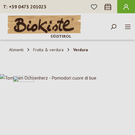
HAI 0 ARTICOLI N
+39 0473 201023
Passa al contenuto principale
Alimenti
Frutta & verdura
Verdura
Salta la galleria di immagini