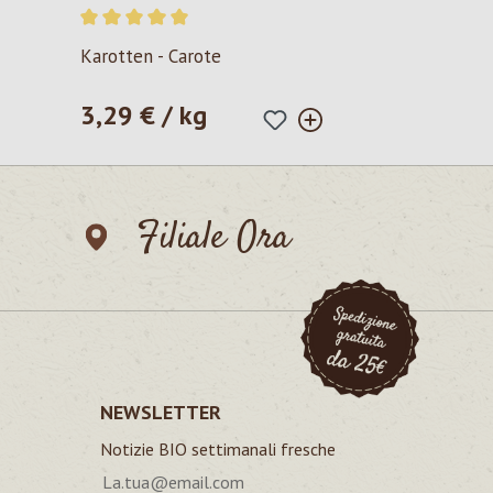
Valutazione media di 5 su 5 stelle
Karotten - Carote
3,29 € / kg
Prezzo normale:
Filiale Ora
NEWSLETTER
Notizie BIO settimanali fresche