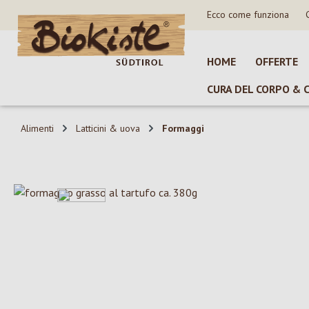
Ecco come funziona
sa al contenuto principale
Salta alla ricerca
Passa alla navigazione principale
HOME
OFFERTE
CURA DEL CORPO & 
Alimenti
Latticini & uova
Formaggi
Salta la galleria di immagini