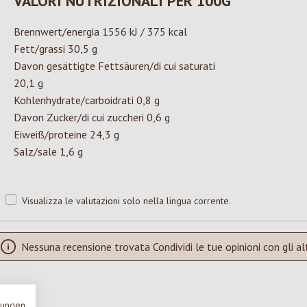
VALORI NUTRIZIONALI PER 100G
Brennwert/energia 1556 kJ / 375 kcal
Fett/grassi 30,5 g
Davon gesättigte Fettsäuren/di cui saturati
20,1 g
Kohlenhydrate/carboidrati 0,8 g
Davon Zucker/di cui zuccheri 0,6 g
Eiweiß/proteine 24,3 g
Salz/sale 1,6 g
Visualizza le valutazioni solo nella lingua corrente.
Nessuna recensione trovata Condividi le tue opinioni con gli alt
mungen