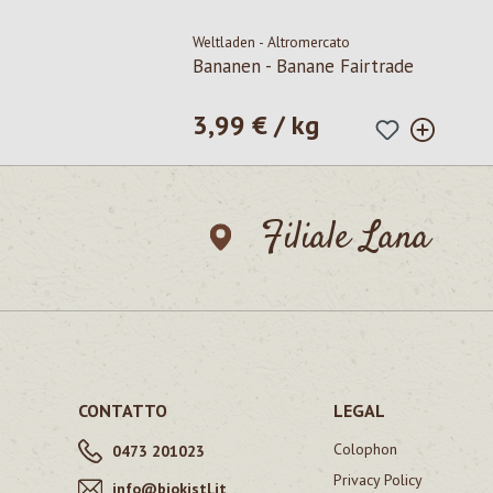
Weltladen - Altromercato
Bananen - Banane Fairtrade
3,99 € / kg
Prezzo normale:
Filiale Lana
CONTATTO
LEGAL
Colophon
0473 201023
Privacy Policy
info@biokistl.it