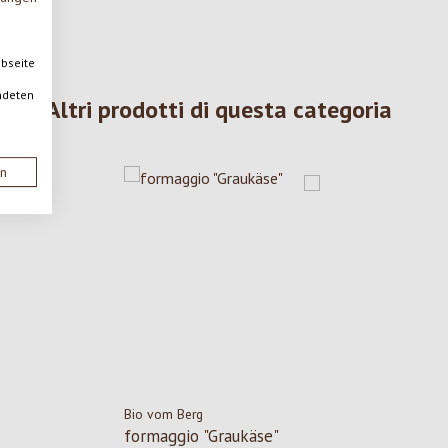
ebseite
ndeten
Altri prodotti di questa categoria
en
Bio vom Berg
formaggio "Graukäse"