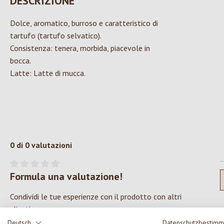
DESCRIZIONE
Dolce, aromatico, burroso e caratteristico di
tartufo (tartufo selvatico).
Consistenza: tenera, morbida, piacevole in
bocca.
Latte: Latte di mucca.
0 di 0 valutazioni
Formula una valutazione!
Valutazione media di 0 su 5 stelle
Condividi le tue esperienze con il prodotto con altri
clienti.
Deutsch
Datenschutzbestim