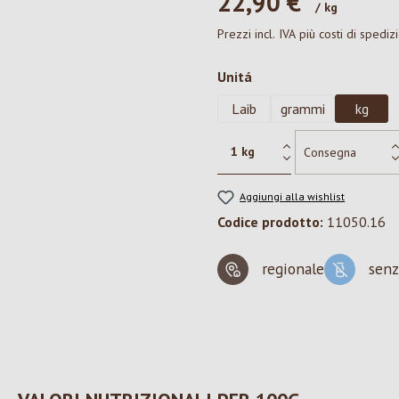
22,90 €*
/ kg
Prezzi incl. IVA più costi di spediz
Seleziona
Unitá
Laib
grammi
kg
Aggiungi alla wishlist
Codice prodotto:
11050.16
regionale
senz