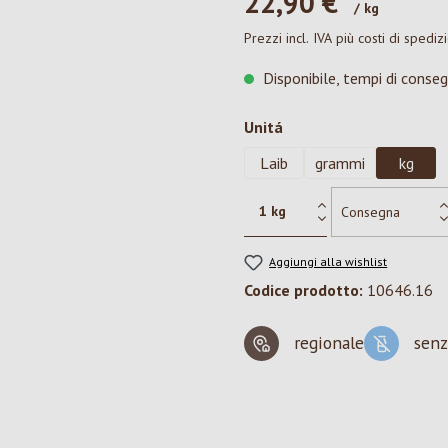
22,90 €*
/ kg
Prezzi incl. IVA più costi di spediz
Disponibile, tempi di conseg
Seleziona
Unitá
Laib
grammi
kg
Aggiungi alla wishlist
Codice prodotto:
10646.16
regionale
senz