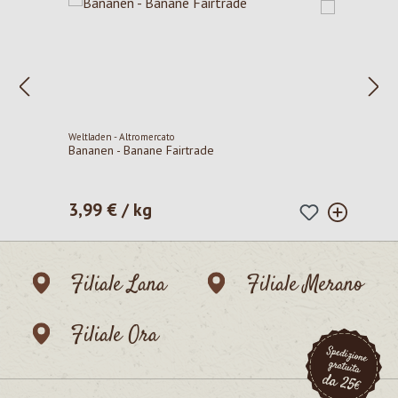
Weltladen - Altromercato
Bananen - Banane Fairtrade
3,99 € / kg
Prezzo normale:
Filiale Lana
Filiale Merano
Filiale Ora