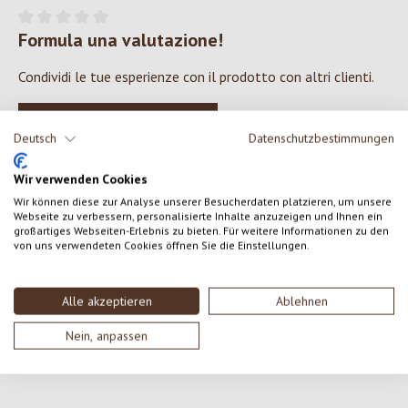
Formula una valutazione!
Valutazione media di 0 su 5 stelle
Condividi le tue esperienze con il prodotto con altri clienti.
SCRIVERE UNA RECENSIONE
Deutsch
Datenschutzbestimmungen
Visualizza le valutazioni solo nella lingua corrente.
Wir verwenden Cookies
Wir können diese zur Analyse unserer Besucherdaten platzieren, um unsere
Webseite zu verbessern, personalisierte Inhalte anzuzeigen und Ihnen ein
großartiges Webseiten-Erlebnis zu bieten. Für weitere Informationen zu den
von uns verwendeten Cookies öffnen Sie die Einstellungen.
Nessuna recensione trovata Condividi le tue opinioni
con gli altri.
Alle akzeptieren
Ablehnen
Nein, anpassen