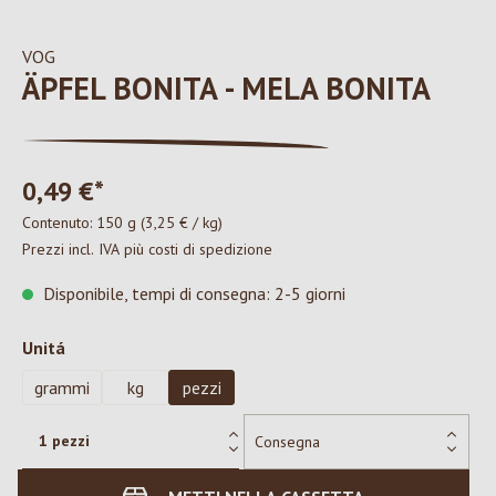
VOG
ÄPFEL BONITA - MELA BONITA
0,49 €*
Contenuto:
150 g
(3,25 € / kg)
Prezzi incl. IVA più costi di spedizione
Disponibile, tempi di consegna: 2-5 giorni
Seleziona
Unitá
grammi
kg
pezzi