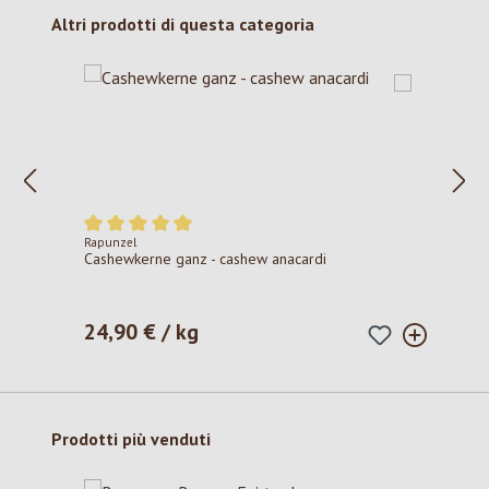
Salta la galleria dei prodotti
Altri prodotti di questa categoria
Rapunzel
Valutazione media di 5 su 5 stelle
Cashewkerne ganz - cashew anacardi
24,90 € / kg
Prezzo normale:
Salta la galleria dei prodotti
Prodotti più venduti