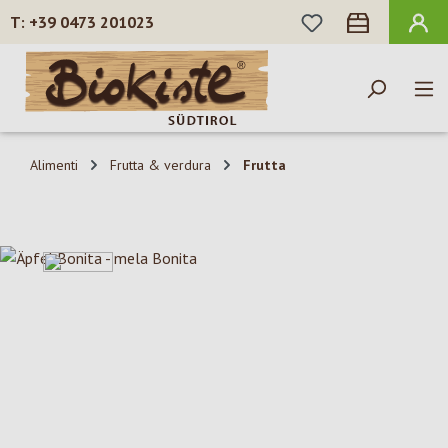
HAI 0 ARTICOLI N
+39 0473 201023
Passa al contenuto principale
Alimenti
Frutta & verdura
Frutta
Salta la galleria di immagini