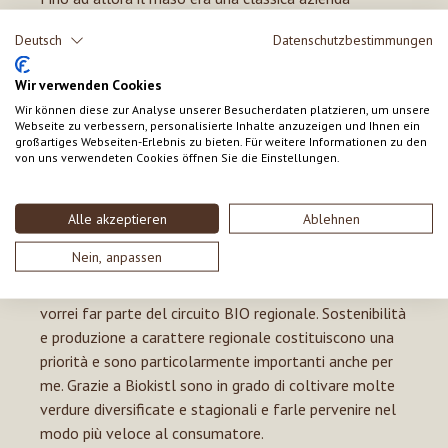
dedicata a pascolo e fienagione condotta da mio zio e
Deutsch
Datenschutzbestimmungen
mi sono deciso ad intraprendere un carriera
completamente nuova e trasformarla in un'azienda
Wir verwenden Cookies
agricola. Oggi l'azienda ha un'estensione di 4 ettari in
Wir können diese zur Analyse unserer Besucherdaten platzieren, um unsere
totale. Per garantire costantemente la salubrita´dei
Webseite zu verbessern, personalisierte Inhalte anzuzeigen und Ihnen ein
großartiges Webseiten-Erlebnis zu bieten. Für weitere Informationen zu den
campi e la qualità delle varietà di verdure, abbiamo
von uns verwendeten Cookies öffnen Sie die Einstellungen.
scelto di coltivare secondo il sistema della rotazione
delle colture.
Alle akzeptieren
Ablehnen
Io rifornisco Biokistl perchè…
Nein, anpassen
trovo interessante il concetto che sta alla base e
vorrei far parte del circuito BIO regionale. Sostenibilità
e produzione a carattere regionale costituiscono una
priorità e sono particolarmente importanti anche per
me. Grazie a Biokistl sono in grado di coltivare molte
verdure diversificate e stagionali e farle pervenire nel
modo più veloce al consumatore.