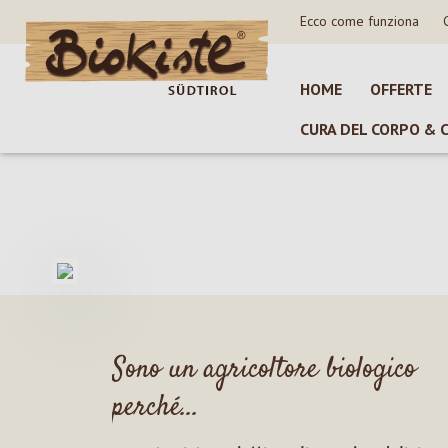
Ecco come funziona
sa al contenuto principale
Salta alla ricerca
Passa alla navigazione principale
HOME
OFFERTE
CURA DEL CORPO & 
Sono un agricoltore biologico
perché...