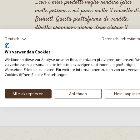
...con i miei prodotti voglio rendere felici
molte persone e mi piace molto il concetto di
Biokistl. Questa piattaforma di vendita
diretta promuove giorno dopo giorno il
consumo consapevole e lo shopping
Deutsch
Datenschutzbestim
coscienzioso.
Wir verwenden Cookies
Wir können diese zur Analyse unserer Besucherdaten platzieren, um unsere W
zu verbessern, personalisierte Inhalte anzuzeigen und Ihnen ein großartiges
Webseiten-Erlebnis zu bieten. Für weitere Informationen zu den von uns verwe
Cookies öffnen Sie die Einstellungen.
Alle akzeptieren
Ablehnen
Nein, anpass