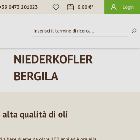
HAI 0 ARTICOLI NELLA LISTA DEI DES
+39 0473 201023
0,00 €*
Login
Issengo, Falzes
FAMIGLIA
NIEDERKOFLER
BERGILA
alta qualità di oli
i a base di erbe da oltre 100 anni ed è ora alla