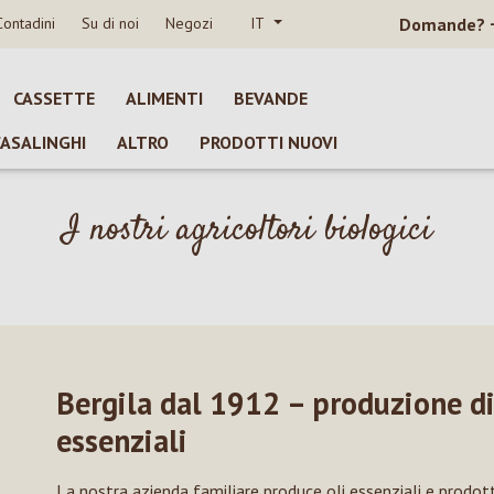
Contadini
Su di noi
Negozi
IT
Domande?
CASSETTE
ALIMENTI
BEVANDE
CASALINGHI
ALTRO
PRODOTTI NUOVI
I nostri agricoltori biologici
Bergila dal 1912 – produzione di 
essenziali
La nostra azienda familiare produce oli essenziali e prodott