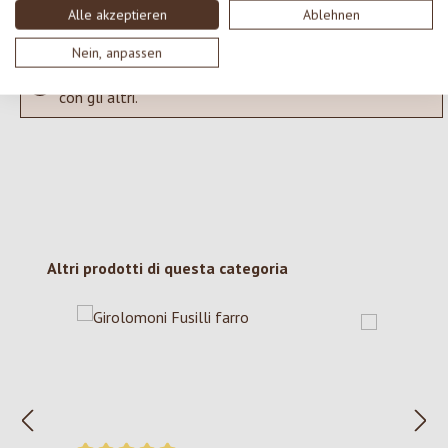
Alle akzeptieren
Ablehnen
Nein, anpassen
Nessuna recensione trovata Condividi le tue opinioni
con gli altri.
Salta la galleria dei prodotti
Altri prodotti di questa categoria