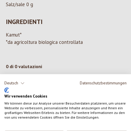
Salz/sale 0 g
INGREDIENTI
Kamut*
*da agricoltura biologica controllata
0 di 0 valutazioni
Deutsch
Datenschutzbestimmungen
Formula una valutazione!
Valutazione media di 0 su 5 stelle
Wir verwenden Cookies
Condividi le tue esperienze con il prodotto con altri clienti.
Wir können diese zur Analyse unserer Besucherdaten platzieren, um unsere
Webseite zu verbessern, personalisierte Inhalte anzuzeigen und Ihnen ein
SCRIVERE UNA RECENSIONE
großartiges Webseiten-Erlebnis zu bieten. Für weitere Informationen zu den
von uns verwendeten Cookies öffnen Sie die Einstellungen.
Visualizza le valutazioni solo nella lingua corrente.