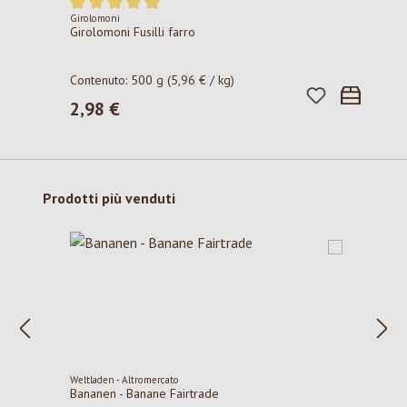
Girolomoni
Valutazione media di 5 su 5 stelle
Girolomoni Fusilli farro
Contenuto:
500 g
(5,96 € / kg)
2,98 €
Prezzo normale:
Salta la galleria dei prodotti
Prodotti più venduti
Weltladen - Altromercato
Bananen - Banane Fairtrade