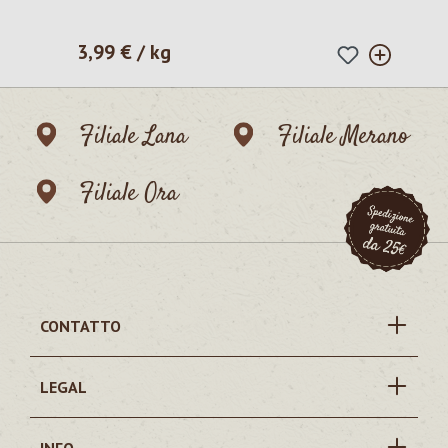
3,99 € / kg
Prezzo normale:
Filiale Lana
Filiale Merano
Filiale Ora
CONTATTO
LEGAL