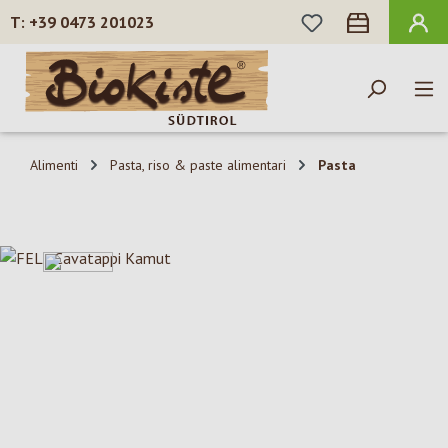
HAI 0 ARTICOLI N
+39 0473 201023
Passa al contenuto principale
Alimenti
Pasta, riso & paste alimentari
Pasta
Salta la galleria di immagini