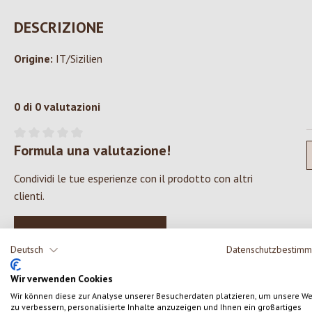
DESCRIZIONE
Origine:
IT/Sizilien
0 di 0 valutazioni
Formula una valutazione!
Valutazione media di 0 su 5 stelle
Condividi le tue esperienze con il prodotto con altri
clienti.
SCRIVERE UNA RECENSIONE
Deutsch
Datenschutzbestim
Wir verwenden Cookies
Wir können diese zur Analyse unserer Besucherdaten platzieren, um unsere W
zu verbessern, personalisierte Inhalte anzuzeigen und Ihnen ein großartiges