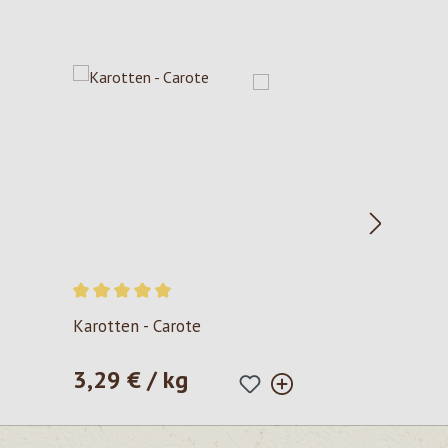
Valutazione media di 5 su 5 stelle
Karotten - Carote
3,29 € / kg
Prezzo normale: