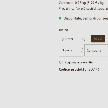
Contenuto:
0.75 kg
(3,99 € / kg)
Prezzi incl. IVA più costi di spediz
Disponibile, tempi di conseg
Seleziona
Unitá
grammi
kg
pezzi
Aggiungi alla wishlist
Codice prodotto:
207.73