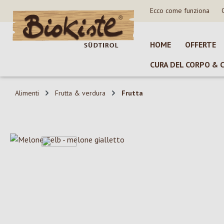
Ecco come funziona
sa al contenuto principale
Salta alla ricerca
Passa alla navigazione principale
HOME
OFFERTE
CURA DEL CORPO & 
Alimenti
Frutta & verdura
Frutta
Salta la galleria di immagini