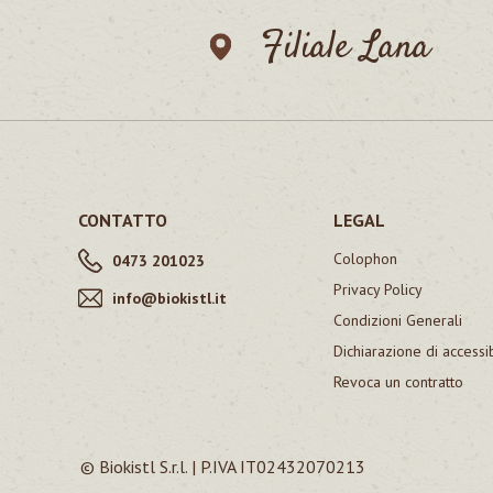
Filiale Lana
CONTATTO
LEGAL
Colophon
0473 201023
Privacy Policy
info@biokistl.it
Condizioni Generali
Dichiarazione di accessib
Revoca un contratto
© Biokistl S.r.l. | P.IVA IT02432070213