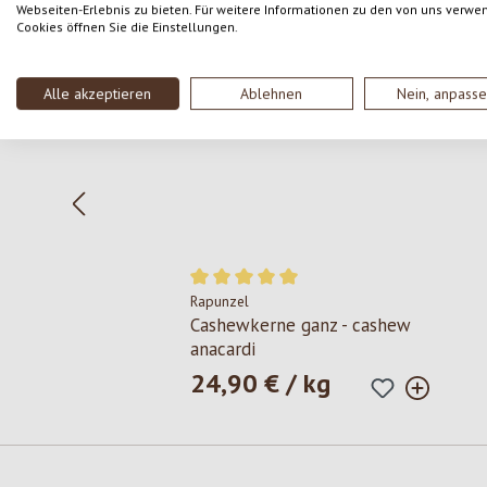
Webseiten-Erlebnis zu bieten. Für weitere Informationen zu den von uns verwe
Salta la galleria dei prodotti
Cookies öffnen Sie die Einstellungen.
Alle akzeptieren
Ablehnen
Nein, anpass
Rapunzel
Valutazione media di 5 su 5 stelle
Cashewkerne ganz - cashew
anacardi
24,90 € / kg
Prezzo normale: