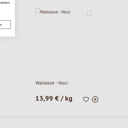
ndeten
en
Walnüsse - Noci
13,99 € / kg
Prezzo normale: