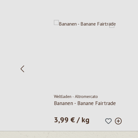
Salta la galleria dei prodotti
Weltladen - Altromercato
Bananen - Banane Fairtrade
3,99 € / kg
Prezzo normale: