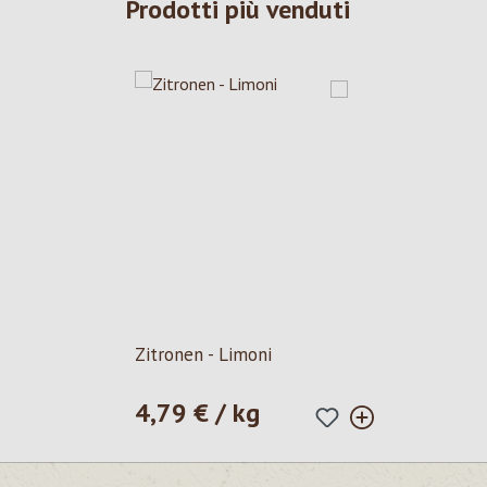
Prodotti più venduti
Zitronen - Limoni
4,79 € / kg
Prezzo normale: