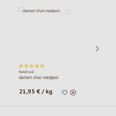
NaraFood
Valutazione media di 5 su 5 stelle
datteri sfusi medjool
21,95 € / kg
Prezzo normale: