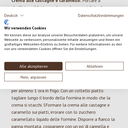
Crema alle castagne e caramello:
Portare a
ebollizione il latte con lo zucchero vanigliato, la
cannella e il sale. Sbattere le uova con lo zucchero,
Deutsch
Datenschutzbestimmungen
unirvi lentamente il latte caldo mescolando. Filtrare
Wir verwenden Cookies
attraverso un setaccio, mescolare con le castagne e
Wir können diese zur Analyse unserer Besucherdaten platzieren, um unsere
aromatizzare con il rum e versare nelle formine con lo
Webseite zu verbessern, personalisierte Inhalte anzuzeigen und Ihnen ein
zucchero caramellato. Foderare una pentola a bordo
großartiges Webseiten-Erlebnis zu bieten. Für weitere Informationen zu den
von uns verwendeten Cookies öffnen Sie die Einstellungen.
basso con carta da forno, versarvi poi due dita di acqua
calda, adagiarvi le formine e mettere nel forno
preriscaldato.
Alle akzeptieren
Ablehnen
Ultimazione:
Quando la crema è completamente
Nein, anpassen
rappresa, togliere dal -bagnomaria e far raffreddare
per almeno 1 ora in frigo. Con un coltello piatto
tagliare lungo il bordo della formina in modo che la
crema si stacchi. Sformare la crema alle castagne e
caramello sui piatti, irrorare con lo zucchero
caramellato liquido delle formine. Disporre a fianco la
panna montata, cospargere con un po’ di cannella e