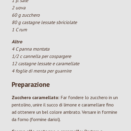
1 p. sale
2 uova
60 g zucchero
80 g castagne lessate sbriciolate
1 C rum
Altro
4 C panna montata
1/2 c cannella per cospargere
12 castagne lessate e caramellate
4 foglie di menta per guarnire
Preparazione
Zucchero caramellato:
Far fondere lo zucchero in un
pentolino, unire il succo di limone e caramellare fino
ad ottenere un bel colore ambrato. Versare in formine
da forno (formine dariol).