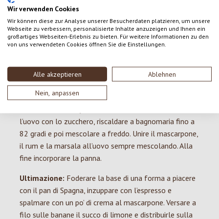
per alimenti e amalgamarli alla crema con un cucchiaio
Wir verwenden Cookies
da cucina. Spalmare omogeneamente l’impasto dello
Wir können diese zur Analyse unserer Besucherdaten platzieren, um unsere
spessore di un dito su una teglia foderata con carta da
Webseite zu verbessern, personalisierte Inhalte anzuzeigen und Ihnen ein
großartiges Webseiten-Erlebnis zu bieten. Für weitere Informationen zu den
forno e cuocere immediatamente nel forno.
von uns verwendeten Cookies öffnen Sie die Einstellungen.
Spolverizzare con dello zucchero un telo da cucina,
sformarvi il pan di Spagna caldo, togliere la carta da
Alle akzeptieren
Ablehnen
forno e far raffreddare la base per il rotolo così
ottenuta.
Nein, anpassen
Crema al mascarpone:
Lavorare a crema il tuorlo e
l’uovo con lo zucchero, riscaldare a bagnomaria fino a
82 gradi e poi mescolare a freddo. Unire il mascarpone,
il rum e la marsala all’uovo sempre mescolando. Alla
fine incorporare la panna.
Ultimazione:
Foderare la base di una forma a piacere
con il pan di Spagna, inzuppare con l’espresso e
spalmare con un po’ di crema al mascarpone. Versare a
filo sulle banane il succo di limone e distribuirle sulla