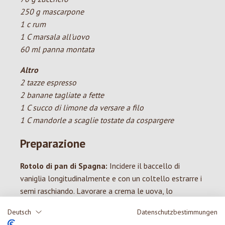
250 g mascarpone
1 c rum
1 C marsala all'uovo
60 ml panna montata
Altro
2 tazze espresso
2 banane tagliate a fette
1 C succo di limone da versare a filo
1 C mandorle a scaglie tostate da cospargere
Preparazione
Rotolo di pan di Spagna:
Incidere il baccello di
vaniglia longitudinalmente e con un coltello estrarre i
semi raschiando. Lavorare a crema le uova, lo
zucchero, i semi di vaniglia, la scorza di limone e il sale
Deutsch
Datenschutzbestimmungen
con una frusta elettrica. Mescolare la farina e l’amido