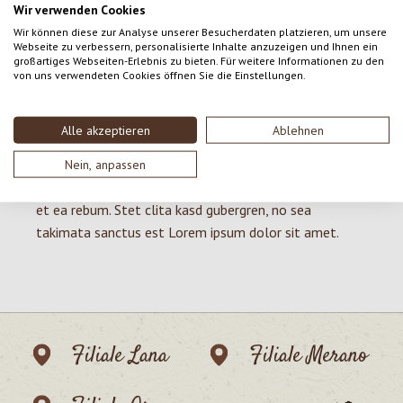
elitr, sed diam nonumy eirmod tempor invidunt ut
Wir verwenden Cookies
labore et dolore magna aliquyam erat, sed diam
Wir können diese zur Analyse unserer Besucherdaten platzieren, um unsere
Webseite zu verbessern, personalisierte Inhalte anzuzeigen und Ihnen ein
voluptua. At vero eos et accusam et justo duo dolores
großartiges Webseiten-Erlebnis zu bieten. Für weitere Informationen zu den
et ea rebum. Stet clita kasd gubergren, no sea
von uns verwendeten Cookies öffnen Sie die Einstellungen.
takimata sanctus est Lorem ipsum dolor sit amet.
Lorem ipsum dolor sit amet, consetetur sadipscing
Alle akzeptieren
Ablehnen
elitr, sed diam nonumy eirmod tempor invidunt ut
labore et dolore magna aliquyam erat, sed diam
Nein, anpassen
voluptua. At vero eos et accusam et justo duo dolores
et ea rebum. Stet clita kasd gubergren, no sea
takimata sanctus est Lorem ipsum dolor sit amet.
Filiale Lana
Filiale Merano