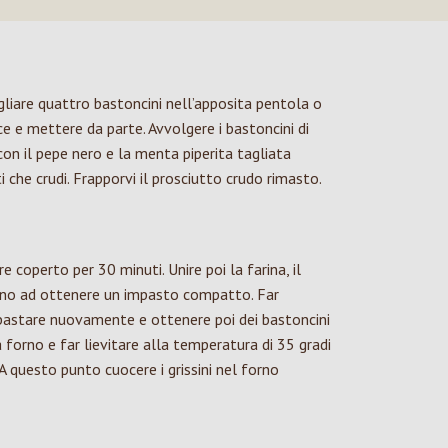
igliare quattro bastoncini nell’apposita pentola o
lce e mettere da parte. Avvolgere i bastoncini di
con il pepe nero e la menta piperita tagliata
tti che crudi. Frapporvi il prosciutto crudo rimasto.
e coperto per 30 minuti. Unire poi la farina, il
o fino ad ottenere un impasto compatto. Far
Impastare nuovamente e ottenere poi dei bastoncini
a forno e far lievitare alla temperatura di 35 gradi
A questo punto cuocere i grissini nel forno