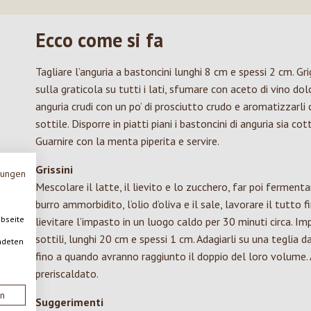
Ecco come si fa
Tagliare l’anguria a bastoncini lunghi 8 cm e spessi 2 cm. Gr
sulla graticola su tutti i lati, sfumare con aceto di vino do
anguria crudi con un po’ di prosciutto crudo e aromatizzarli 
sottile. Disporre in piatti piani i bastoncini di anguria sia co
Guarnire con la menta piperita e servire.
Grissini
mungen
Mescolare il latte, il lievito e lo zucchero, far poi fermentar
burro ammorbidito, l’olio d’oliva e il sale, lavorare il tutt
ebseite
lievitare l’impasto in un luogo caldo per 30 minuti circa. 
sottili, lunghi 20 cm e spessi 1 cm. Adagiarli su una teglia d
ndeten
fino a quando avranno raggiunto il doppio del loro volume. 
preriscaldato.
en
Suggerimenti