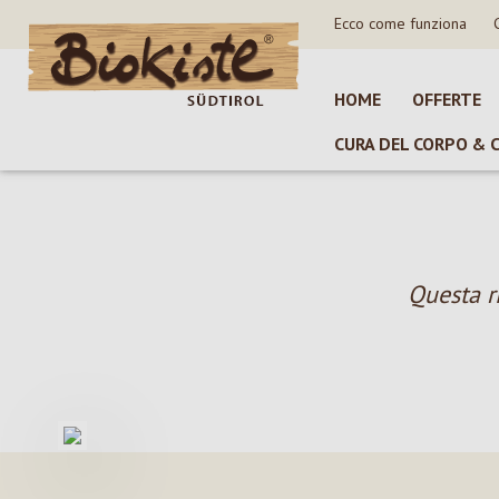
Ecco come funziona
sa al contenuto principale
Salta alla ricerca
Passa alla navigazione principale
HOME
OFFERTE
CURA DEL CORPO & 
Questa r