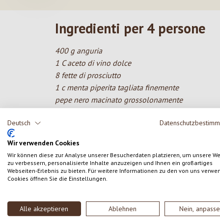
Ingredienti per 4 persone
400 g anguria
1 C aceto di vino dolce
8 fette di prosciutto
1 c menta piperita tagliata finemente
pepe nero macinato grossolonamente
250 ml latte tiepido
Deutsch
Datenschutzbestim
20 g lievito
1 c zucchero
Wir verwenden Cookies
500 g farina
Wir können diese zur Analyse unserer Besucherdaten platzieren, um unsere W
70 g burro
zu verbessern, personalisierte Inhalte anzuzeigen und Ihnen ein großartiges
Webseiten-Erlebnis zu bieten. Für weitere Informationen zu den von uns verwe
80 ml olio d'oliva
Cookies öffnen Sie die Einstellungen.
10 g sale
Alle akzeptieren
Ablehnen
Nein, anpass