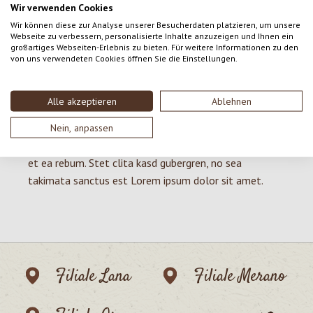
elitr, sed diam nonumy eirmod tempor invidunt ut
Wir verwenden Cookies
labore et dolore magna aliquyam erat, sed diam
Wir können diese zur Analyse unserer Besucherdaten platzieren, um unsere
Webseite zu verbessern, personalisierte Inhalte anzuzeigen und Ihnen ein
voluptua. At vero eos et accusam et justo duo dolores
großartiges Webseiten-Erlebnis zu bieten. Für weitere Informationen zu den
et ea rebum. Stet clita kasd gubergren, no sea
von uns verwendeten Cookies öffnen Sie die Einstellungen.
takimata sanctus est Lorem ipsum dolor sit amet.
Lorem ipsum dolor sit amet, consetetur sadipscing
Alle akzeptieren
Ablehnen
elitr, sed diam nonumy eirmod tempor invidunt ut
labore et dolore magna aliquyam erat, sed diam
Nein, anpassen
voluptua. At vero eos et accusam et justo duo dolores
et ea rebum. Stet clita kasd gubergren, no sea
takimata sanctus est Lorem ipsum dolor sit amet.
Filiale Lana
Filiale Merano