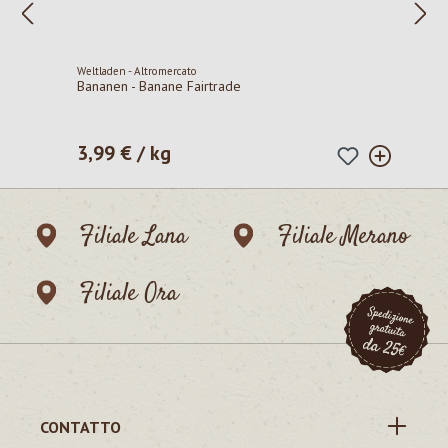
Weltladen - Altromercato
Bananen - Banane Fairtrade
3,99 € / kg
Prezzo normale:
Filiale Lana
Filiale Merano
Filiale Ora
CONTATTO