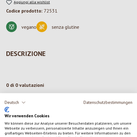
Aggiungi alla wishlist
Codice prodotto:
72531
vegano
senza glutine
DESCRIZIONE
0 di 0 valutazioni
Deutsch
Datenschutzbestimmungen
Formula una valutazione!
Valutazione media di 0 su 5 stelle
Wir verwenden Cookies
Condividi le tue esperienze con il prodotto con altri clienti.
Wir können diese zur Analyse unserer Besucherdaten platzieren, um unsere
Webseite zu verbessern, personalisierte Inhalte anzuzeigen und Ihnen ein
SCRIVERE UNA RECENSIONE
großartiges Webseiten-Erlebnis zu bieten. Für weitere Informationen zu den