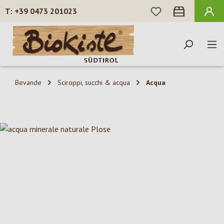
HAI 0 ARTICOLI N
+39 0473 201023
Passa al contenuto principale
Bevande
Sciroppi, succhi & acqua
Acqua
Salta la galleria di immagini