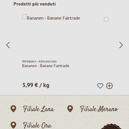
Salta la galleria dei prodotti
Prodotti più venduti
Weltladen - Altromercato
Bananen - Banane Fairtrade
3,99 € / kg
Prezzo normale:
Filiale Lana
Filiale Merano
Filiale Ora