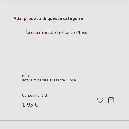
Salta la galleria dei prodotti
Altri prodotti di questa categoria
Plose
acqua minerale frizzante Plose
Contenuto:
1 lt
1,95 €
Prezzo normale: