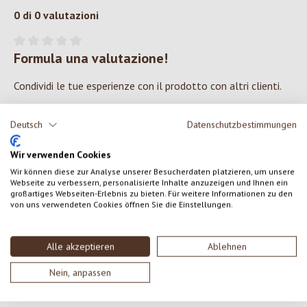
0 di 0 valutazioni
Formula una valutazione!
Valutazione media di 0 su 5 stelle
Condividi le tue esperienze con il prodotto con altri clienti.
SCRIVERE UNA RECENSIONE
Deutsch
Datenschutzbestimmungen
Wir verwenden Cookies
Visualizza le valutazioni solo nella lingua corrente.
Wir können diese zur Analyse unserer Besucherdaten platzieren, um unsere
Webseite zu verbessern, personalisierte Inhalte anzuzeigen und Ihnen ein
großartiges Webseiten-Erlebnis zu bieten. Für weitere Informationen zu den
von uns verwendeten Cookies öffnen Sie die Einstellungen.
Nessuna recensione trovata Condividi le tue opinioni
con gli altri.
Alle akzeptieren
Ablehnen
Nein, anpassen