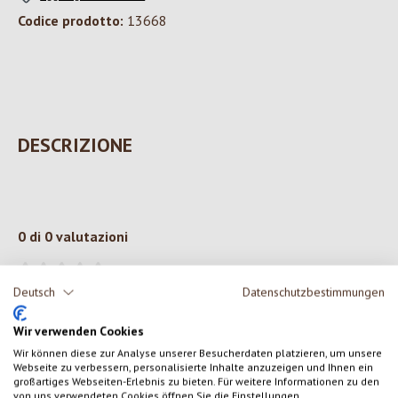
Codice prodotto:
13668
DESCRIZIONE
0 di 0 valutazioni
Formula una valutazione!
Valutazione media di 0 su 5 stelle
Deutsch
Datenschutzbestimmungen
Condividi le tue esperienze con il prodotto con altri clienti.
Wir verwenden Cookies
Wir können diese zur Analyse unserer Besucherdaten platzieren, um unsere
Webseite zu verbessern, personalisierte Inhalte anzuzeigen und Ihnen ein
SCRIVERE UNA RECENSIONE
großartiges Webseiten-Erlebnis zu bieten. Für weitere Informationen zu den
von uns verwendeten Cookies öffnen Sie die Einstellungen.