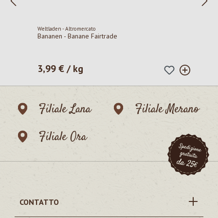
Weltladen - Altromercato
Bananen - Banane Fairtrade
3,99 € / kg
Prezzo normale:
Filiale Lana
Filiale Merano
Filiale Ora
CONTATTO