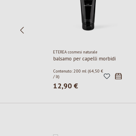
ETEREA cosmesi naturale
balsamo per capelli morbidi
Contenuto:
200 ml
(64,50 €
/ lt)
12,90 €
Prezzo normale:
Salta la galleria dei prodotti