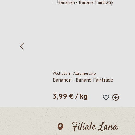
Weltladen - Altromercato
Bananen - Banane Fairtrade
3,99 € / kg
Prezzo normale:
Filiale Lana