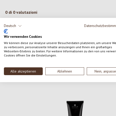
0 di 0 valutazioni
Deutsch
Datenschutzbestim
Formula una valutazione!
Valutazione media di 0 su 5 stelle
Wir verwenden Cookies
Condividi le tue esperienze con il prodotto con altri
Wir können diese zur Analyse unserer Besucherdaten platzieren, um unsere W
clienti.
zu verbessern, personalisierte Inhalte anzuzeigen und Ihnen ein großartiges
Webseiten-Erlebnis zu bieten. Für weitere Informationen zu den von uns verwe
Cookies öffnen Sie die Einstellungen.
SCRIVERE UNA RECENSIONE
Alle akzeptieren
Ablehnen
Nein, anpass
Salta la galleria dei prodotti