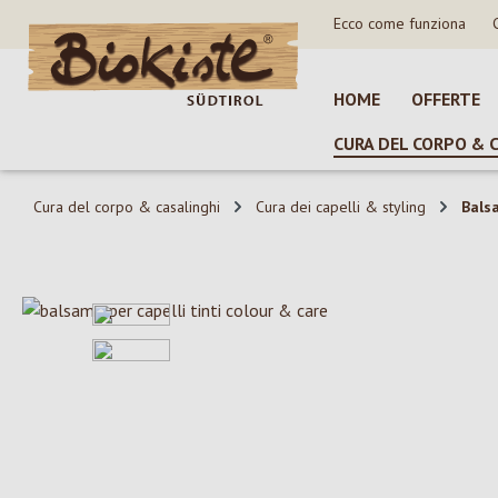
Ecco come funziona
sa al contenuto principale
Salta alla ricerca
Passa alla navigazione principale
HOME
OFFERTE
CURA DEL CORPO & 
Cura del corpo & casalinghi
Cura dei capelli & styling
Bals
Salta la galleria di immagini