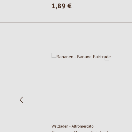
1,89 €
Prezzo normale:
Salta la galleria dei prodotti
Weltladen - Altromercato