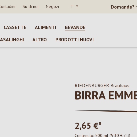
Contadini
Su di noi
Negozi
IT
Domande?
CASSETTE
ALIMENTI
BEVANDE
CASALINGHI
ALTRO
PRODOTTI NUOVI
RIEDENBURGER Brauhaus
BIRRA EMM
2,65 €*
Contenuto:
500 ml
(5,30 € / lt)