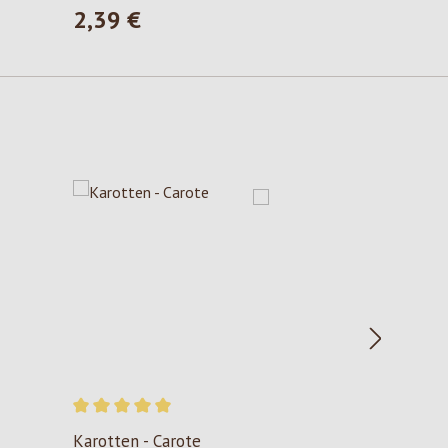
2,39 €
Prezzo normale:
Valutazione media di 5 su 5 stelle
Karotten - Carote