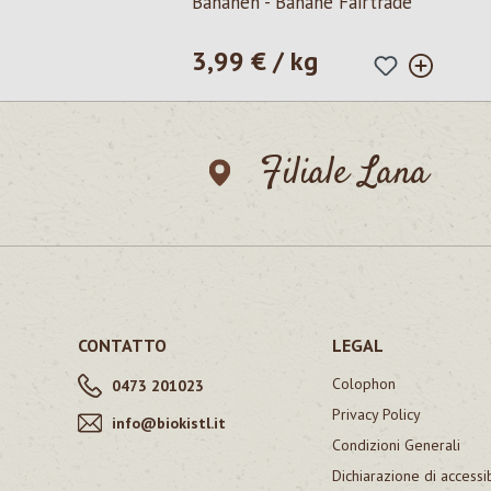
Bananen - Banane Fairtrade
3,99 € / kg
Prezzo normale:
Filiale Lana
CONTATTO
LEGAL
Colophon
0473 201023
Privacy Policy
info@biokistl.it
Condizioni Generali
Dichiarazione di accessib