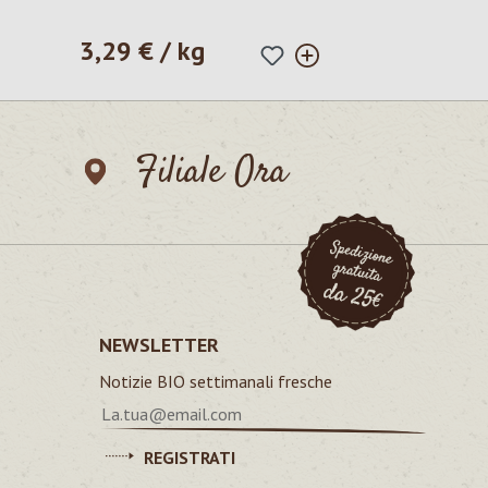
3,29 € / kg
Prezzo normale:
Filiale Ora
NEWSLETTER
Notizie BIO settimanali fresche
REGISTRATI