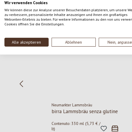
Wir verwenden Cookies
Wir können diese zur Analyse unserer Besucherdaten platzieren, um unsere W
zu verbessern, personalisierte Inhalte anzuzeigen und Ihnen ein großartiges
Webseiten-Erlebnis zu bieten. Für weitere Informationen zu den von uns verwe
Cookies öffnen Sie die Einstellungen.
Salta la galleria dei prodotti
Alle akzeptieren
Ablehnen
Nein, anpass
Neumarkter Lammsbräu
birra Lammsbräu senza glutine
Contenuto:
330 ml
(5,73 € /
lt)