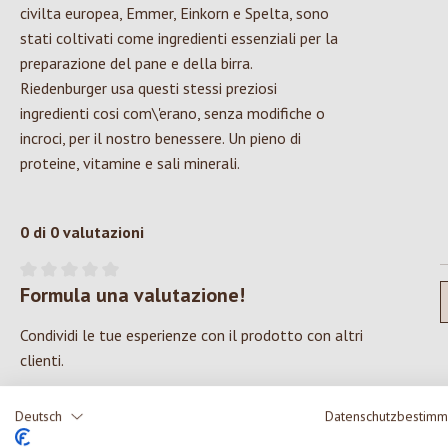
civilta europea, Emmer, Einkorn e Spelta, sono
stati coltivati come ingredienti essenziali per la
preparazione del pane e della birra.
Riedenburger usa questi stessi preziosi
ingredienti cosi com\'erano, senza modifiche o
incroci, per il nostro benessere. Un pieno di
proteine, vitamine e sali minerali.
0 di 0 valutazioni
Formula una valutazione!
Valutazione media di 0 su 5 stelle
Condividi le tue esperienze con il prodotto con altri
clienti.
SCRIVERE UNA RECENSIONE
Deutsch
Datenschutzbestim