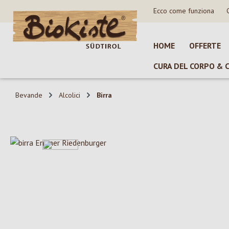
Ecco come funziona
sa al contenuto principale
Salta alla ricerca
Passa alla navigazione principale
HOME
OFFERTE
CURA DEL CORPO & 
Bevande
Alcolici
Birra
Salta la galleria di immagini