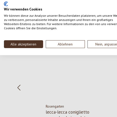
SCRIVERE UNA RECENSIONE
Wir verwenden Cookies
Wir können diese zur Analyse unserer Besucherdaten platzieren, um unsere W
zu verbessern, personalisierte Inhalte anzuzeigen und Ihnen ein großartiges
Webseiten-Erlebnis zu bieten. Für weitere Informationen zu den von uns verwe
Cookies öffnen Sie die Einstellungen.
Salta la galleria dei prodotti
Alle akzeptieren
Ablehnen
Nein, anpass
Rosengarten
lecca-lecca coniglietto