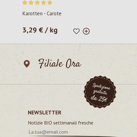
Valutazione media di 5 su 5 stelle
Karotten - Carote
3,29 € / kg
Prezzo normale:
Filiale Ora
NEWSLETTER
Notizie BIO settimanali fresche