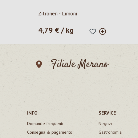
Zitronen - Limoni
4,79 € / kg
Prezzo normale:
Filiale Merano
INFO
SERVICE
Domande frequenti
Negozi
Consegna & pagamento
Gastronomia