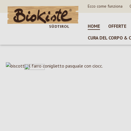
Ecco come funziona
sa al contenuto principale
Salta alla ricerca
Passa alla navigazione principale
HOME
OFFERTE
CURA DEL CORPO & 
Salta la galleria di immagini