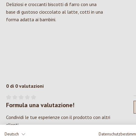
Deliziosi e croccanti biscotti di farro con una
base di gustoso cioccolato al latte, cotti in una
forma adatta ai bambini.
0 di 0 valutazioni
Formula una valutazione!
Valutazione media di 0 su 5 stelle
Condividi le tue esperienze con il prodotto con altri
clienti.
Deutsch
Datenschutzbestim