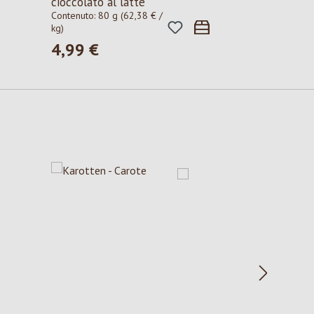
cioccolato al latte
Contenuto:
80 g
(62,38 € /
kg)
4,99 €
Prezzo normale: