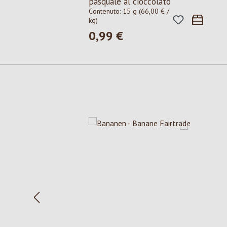
pasquale al cioccolato
Contenuto:
15 g
(66,00 € /
kg)
0,99 €
Prezzo normale:
Salta la galleria dei prodotti