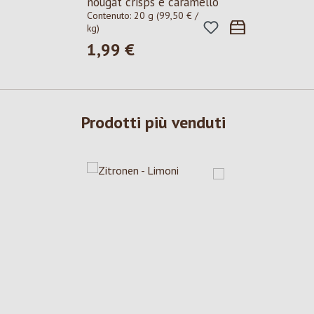
nougat crisps e caramello
Contenuto:
20 g
(99,50 € /
kg)
1,99 €
Prezzo normale:
Prodotti più venduti