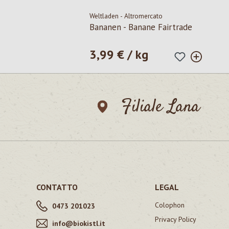
Weltladen - Altromercato
Bananen - Banane Fairtrade
3,99 € / kg
Prezzo normale:
Filiale Lana
CONTATTO
LEGAL
Colophon
0473 201023
Privacy Policy
info@biokistl.it