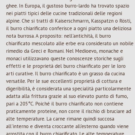
ghee. In Europa, il gustoso burro-lardo ha trovato spazio
nei piatti tipici delle cucine tradizionali delle regioni
alpine. Che si tratti di Kaiserschmarrn, Kasspatzn o Rösti,
il burro chiarificato conferisce a ogni piatto una deliziosa
nota burrosa. A proposito: nell'antichità, il burro
chiarificato mescolato alle erbe era considerato un nobile
rimedio da Greci e Romani. Nel Medioevo, monache e
monaci utilizzavano queste conoscenze storiche sugli
effetti e le proprietà del burro chiarificato per le loro
arti curative. Il burro chiarificato è un grasso da cucina
versatile. Per le sue eccellenti proprietà di cottura e
digeribilità, è considerata una specialità particolarmente
adatta alla frittura grazie al suo elevato punto di fumo,
pari a 205°C. Poiché il burro chiarificato non contiene
praticamente proteine, non corre il rischio di bruciare ad
alte temperature. La carne rimane quindi succosa
all'interno e diventa croccante all'esterno quando viene
arrostita con il burro chiarificato. Le alte temperature