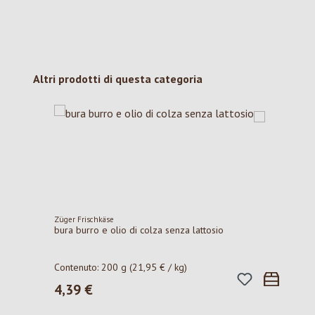
Salta la galleria dei prodotti
Altri prodotti di questa categoria
Züger Frischkäse
bura burro e olio di colza senza lattosio
Contenuto:
200 g
(21,95 € / kg)
4,39 €
Prezzo normale: