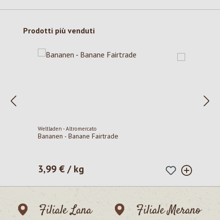
Salta la galleria dei prodotti
Prodotti più venduti
Weltladen - Altromercato
Bananen - Banane Fairtrade
3,99 € / kg
Prezzo normale:
Filiale Lana
Filiale Merano