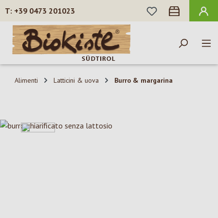
HAI 0 ARTICOLI N
+39 0473 201023
Passa al contenuto principale
Alimenti
Latticini & uova
Burro & margarina
Salta la galleria di immagini