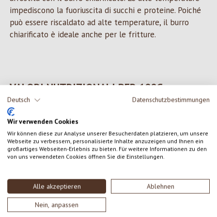
impediscono la fuoriuscita di succhi e proteine. Poiché
può essere riscaldato ad alte temperature, il burro
chiarificato è ideale anche per le fritture.
VALORI NUTRIZIONALI PER 100G
Deutsch
Datenschutzbestimmungen
Brennwert/energia 3693 kJ / 898 kcal Fett/grassi 99,8% g
Davon gesättigte Fettsäuren/di cui saturati 64,9 g
Wir verwenden Cookies
Kohlenhydrate/carboidrati 0 g Davon Zucker/di cui zuccheri 0 g
Wir können diese zur Analyse unserer Besucherdaten platzieren, um unsere
Webseite zu verbessern, personalisierte Inhalte anzuzeigen und Ihnen ein
Eiweiß/proteine 0 g Salz/sale 0 g
großartiges Webseiten-Erlebnis zu bieten. Für weitere Informationen zu den
von uns verwendeten Cookies öffnen Sie die Einstellungen.
INGREDIENTI
Alle akzeptieren
Ablehnen
burro da agricolutra biologica controllata, aria. Allergeni: latte
Nein, anpassen