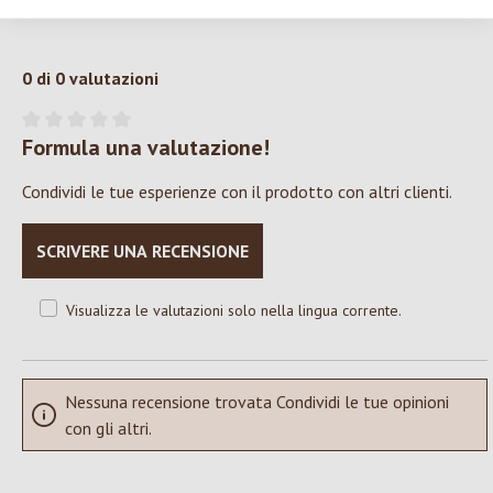
0 di 0 valutazioni
Formula una valutazione!
Valutazione media di 0 su 5 stelle
Condividi le tue esperienze con il prodotto con altri clienti.
SCRIVERE UNA RECENSIONE
Visualizza le valutazioni solo nella lingua corrente.
Nessuna recensione trovata Condividi le tue opinioni
con gli altri.