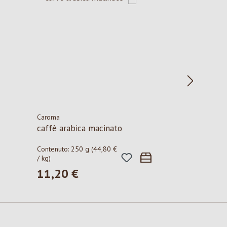
Caroma
caffè arabica macinato
Contenuto:
250 g
(44,80 €
/ kg)
11,20 €
Prezzo normale: