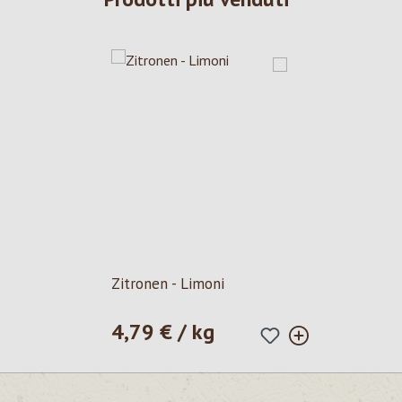
Zitronen - Limoni
4,79 € / kg
Prezzo normale: