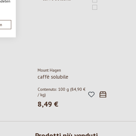
ndeten
en
Mount Hagen
caffè solubile
Contenuto:
100 g
(84,90 €
/ kg)
8,49 €
Prezzo normale:
Prodotti più venduti