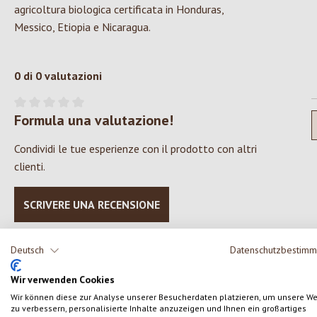
agricoltura biologica certificata in Honduras,
Messico, Etiopia e Nicaragua.
0 di 0 valutazioni
Formula una valutazione!
Valutazione media di 0 su 5 stelle
Condividi le tue esperienze con il prodotto con altri
clienti.
SCRIVERE UNA RECENSIONE
Deutsch
Datenschutzbestim
Wir verwenden Cookies
Salta la galleria dei prodotti
Wir können diese zur Analyse unserer Besucherdaten platzieren, um unsere W
zu verbessern, personalisierte Inhalte anzuzeigen und Ihnen ein großartiges