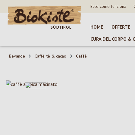
Ecco come funziona
sa al contenuto principale
Salta alla ricerca
Passa alla navigazione principale
HOME
OFFERTE
CURA DEL CORPO & 
Bevande
Caffè, tè & cacao
Caffè
Salta la galleria di immagini