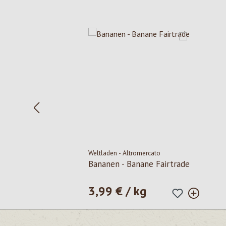
Salta la galleria dei prodotti
Weltladen - Altromercato
Bananen - Banane Fairtrade
3,99 € / kg
Prezzo normale: