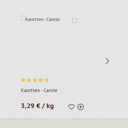
Valutazione media di 5 su 5 stelle
Karotten - Carote
3,29 € / kg
Prezzo normale: