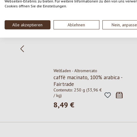
Webseiten-Erlebnis zu bieten. Für weitere Informationen zu den von uns verwe
Cookies öffnen Sie die Einstellungen.
Alle akzeptieren
Ablehnen
Nein, anpass
Weltladen - Altromercato
caffè macinato, 100% arabica -
Fairtrade
Contenuto:
250 g
(33,96 €
/ kg)
8,49 €
Prezzo normale: