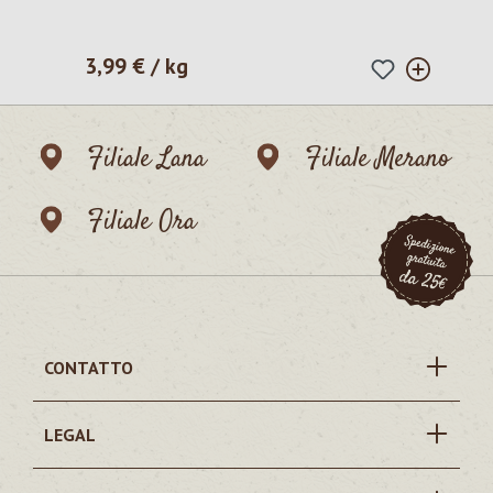
3,99 € / kg
Prezzo normale:
Filiale Lana
Filiale Merano
Filiale Ora
CONTATTO
LEGAL