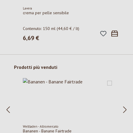
Lavera
crema per pelle sensibile
Contenuto:
150 ml
(44,60 € / lt)
6,69 €
Prezzo normale:
Salta la galleria dei prodotti
Prodotti più venduti
Weltladen - Altromercato
Bananen - Banane Fairtrade