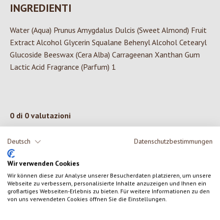
INGREDIENTI
Water (Aqua) Prunus Amygdalus Dulcis (Sweet Almond) Fruit
Extract Alcohol Glycerin Squalane Behenyl Alcohol Cetearyl
Glucoside Beeswax (Cera Alba) Carrageenan Xanthan Gum
Lactic Acid Fragrance (Parfum) 1
0 di 0 valutazioni
Deutsch
Datenschutzbestimmungen
Formula una valutazione!
Valutazione media di 0 su 5 stelle
Wir verwenden Cookies
Condividi le tue esperienze con il prodotto con altri clienti.
Wir können diese zur Analyse unserer Besucherdaten platzieren, um unsere
Webseite zu verbessern, personalisierte Inhalte anzuzeigen und Ihnen ein
großartiges Webseiten-Erlebnis zu bieten. Für weitere Informationen zu den
SCRIVERE UNA RECENSIONE
von uns verwendeten Cookies öffnen Sie die Einstellungen.
Visualizza le valutazioni solo nella lingua corrente.