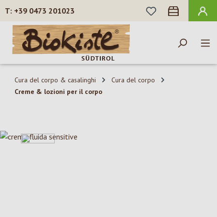
HAI 0 ARTICOLI N
+39 0473 201023
Passa al contenuto principale
Cura del corpo & casalinghi
Cura del corpo
Creme & lozioni per il corpo
Salta la galleria di immagini