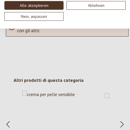
Alle akzeptieren
Ablehnen
Nein, anpassen
Nessuna recensione trovata Condividi le tue opinioni
con gli altri.
Salta la galleria dei prodotti
Altri prodotti di questa categoria