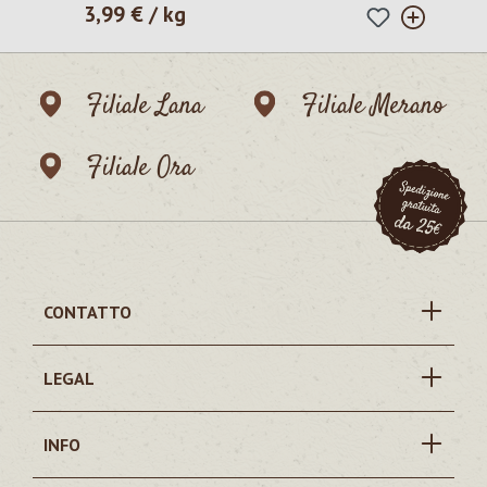
3,99 € / kg
Prezzo normale:
Filiale Lana
Filiale Merano
Filiale Ora
CONTATTO
LEGAL
INFO