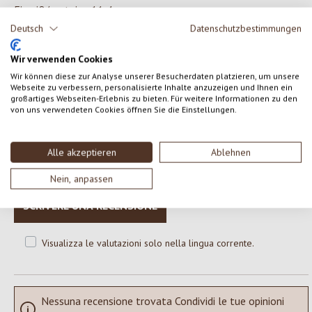
Eiweiß/proteine 11,4 g
Salz/sale 0,38 g
Deutsch
Datenschutzbestimmungen
Wir verwenden Cookies
Wir können diese zur Analyse unserer Besucherdaten platzieren, um unsere
Webseite zu verbessern, personalisierte Inhalte anzuzeigen und Ihnen ein
0 di 0 valutazioni
großartiges Webseiten-Erlebnis zu bieten. Für weitere Informationen zu den
von uns verwendeten Cookies öffnen Sie die Einstellungen.
Formula una valutazione!
Valutazione media di 0 su 5 stelle
Alle akzeptieren
Ablehnen
Condividi le tue esperienze con il prodotto con altri clienti.
Nein, anpassen
SCRIVERE UNA RECENSIONE
Visualizza le valutazioni solo nella lingua corrente.
Nessuna recensione trovata Condividi le tue opinioni