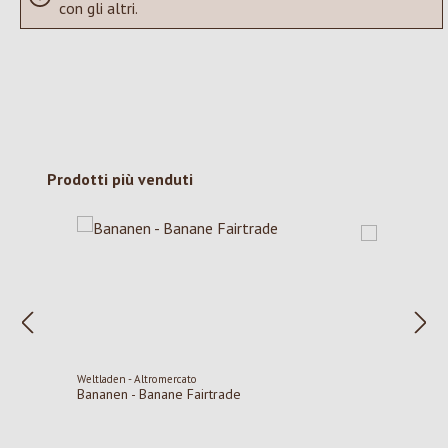
con gli altri.
Salta la galleria dei prodotti
Prodotti più venduti
Weltladen - Altromercato
Bananen - Banane Fairtrade