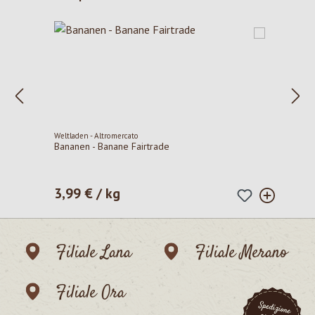
Weltladen - Altromercato
Bananen - Banane Fairtrade
3,99 € / kg
Prezzo normale:
Filiale Lana
Filiale Merano
Filiale Ora