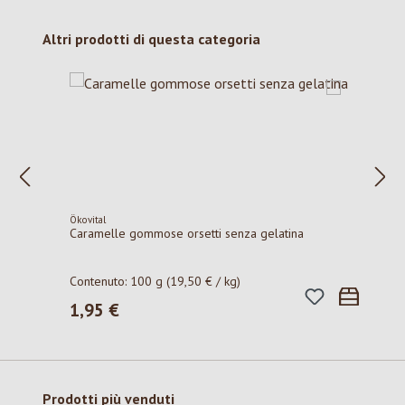
Salta la galleria dei prodotti
Altri prodotti di questa categoria
Ökovital
Caramelle gommose orsetti senza gelatina
Contenuto:
100 g
(19,50 € / kg)
1,95 €
Prezzo normale:
Salta la galleria dei prodotti
Prodotti più venduti