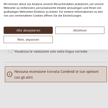
0 di 0 valutazioni
Wir können diese zur Analyse unserer Besucherdaten platzieren, um unsere
Webseite zu verbessern, personalisierte Inhalte anzuzeigen und Ihnen ein
großartiges Webseiten-Erlebnis zu bieten. Für weitere Informationen zu den
Formula una valutazione!
Valutazione media di 0 su 5 stelle
von uns verwendeten Cookies öffnen Sie die Einstellungen.
Condividi le tue esperienze con il prodotto con altri clienti.
Alle akzeptieren
Ablehnen
SCRIVERE UNA RECENSIONE
Nein, anpassen
Visualizza le valutazioni solo nella lingua corrente.
Nessuna recensione trovata Condividi le tue opinioni
con gli altri.