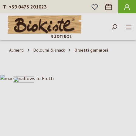
HAI 0 ARTICOLI N
+39 0473 201023
Passa al contenuto principale
Alimenti
Dolciumi & snack
Orsetti gommosi
Salta la galleria di immagini